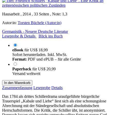
Hausarbeit , 2014 , 33 Seiten , Note: 1,3
Autor:in:
Torsten Büchele (Autor:in)
Germanistik - Neuere Deutsche Literatur
Leseprobe & Details
Blick ins Buch
eBook
für
US$ 18,99
Sofort herunterladen. Inkl. MwSt.
Format:
PDF und ePUB – für alle Geräte
Paperback
für
US$ 20,99
Versand weltweit
In den Warenkorb
Zusammenfassung
Leseprobe
Details
Das 1784 als drittes Schillerdrama uraufgeführte bürgerliche
Trauerspiel „Kabale und Liebe“ liest sich als eine schonungslose
Abrechnung mit der Ständegesellschaft und absolutistischen
Herrschaftsformen. Die Kritik, die Schiller übt, ist anonymisiert.
Dennoch lassen sich gezielte unterschwellige Spitzen gegen Carl