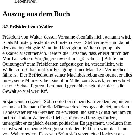
Lebenswelt.
Auszug aus dem Buch
3.2 Präsident von Walter
Präsident von Walter, dessen Vorname ebenfalls nicht genannt wird,
ist als Ministerpräsident des Fürsten dessen Stellvertreter und damit
der zweitmächtigste Mann im Herzogtum. Walter entpuppt als
eiskalter Machtmensch. Bereits die Tatsache, dass er erst durch den
Mord an seinem Vorgänger sowie durch „falsche[…] Briefe und
Quittungen“ zum Präsidenten aufgestiegen ist, verdeutlicht, wie
Walter zum Erhalt und zur Festigung seiner Macht zu Verbrechen
fähig ist. Der Befriedigung seiner Machtbestrebungen ordnet er alles
unter, seine Mitmenschen sind ihm Mittel zum Zweck, er berechnet
sie wie Schachfiguren. Ferdinand gegenüber betont er, dass „die
Gewalt so viel wert ist“.
Sogar seinen eigenen Sohn opfert er seinem Karrieredenken, indem
er ihn als Ehemann für die Mätresse des Herzogs anbietet, um dem
Landesvater einen Gefallen zu erweisen und seine Gunst bei ihm zu
mehren. Indem Walter die Liebschaften des Herzogs fördert,
untergräbt er zugleich dessen politisches Engagement, wodurch ihm
selbst weit reichende Befugnisse zufallen. Faktisch wird das Land
von Walter regiert. Dass sein Sohn sich gegen eine Hochzeit aus