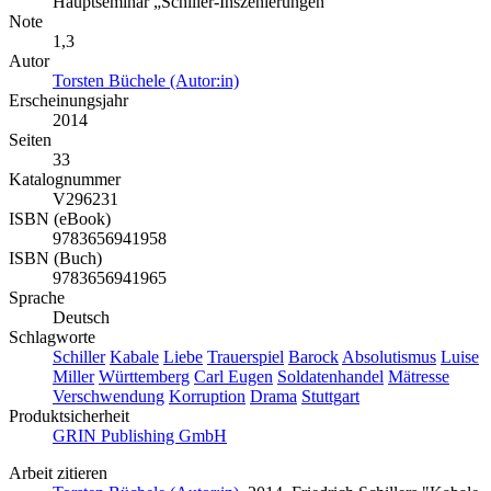
Hauptseminar „Schiller-Inszenierungen“
Note
1,3
Autor
Torsten Büchele (Autor:in)
Erscheinungsjahr
2014
Seiten
33
Katalognummer
V296231
ISBN (eBook)
9783656941958
ISBN (Buch)
9783656941965
Sprache
Deutsch
Schlagworte
Schiller
Kabale
Liebe
Trauerspiel
Barock
Absolutismus
Luise
Miller
Württemberg
Carl Eugen
Soldatenhandel
Mätresse
Verschwendung
Korruption
Drama
Stuttgart
Produktsicherheit
GRIN Publishing GmbH
Arbeit zitieren