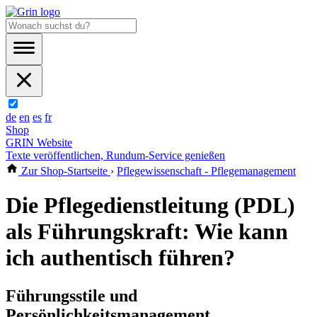
de
en
es
fr
Shop
GRIN Website
Texte veröffentlichen, Rundum-Service genießen
Zur Shop-Startseite
›
Pflegewissenschaft - Pflegemanagement
Die Pflegedienstleitung (PDL)
als Führungskraft: Wie kann
ich authentisch führen?
Führungsstile und
Persönlichkeitsmanagement