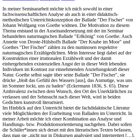
In meiner Seminararbeit möchte ich mich sowohl in einer
fachwissenschaftlichen Analyse als auch in einer didaktisch-
methodischen Unterrichtskonzeption der Ballade "Der Fischer" von
Johann Wolfgang von Goethe widmen. Die Motivation zu diesem
Thema entstand in der Auseinandersetzung mit der im Seminar
behandelten naturmagischen Ballade "Erlkönig" von Goethe. Auch
Annette von Droste-Hülshoffs Ballade "Der Knabe im Moor" und
Goethes "Der Fischer" zählen zu den numinosen respektive
naturmagischen Erzählgedichten. Mein Interesse liegt dabei auf der
Konstruktion einer irrationalen Erzählwelt und der damit
einhergehenden existenziellen Angst der in dieser Welt lebenden
Individuen im Kontrast zur einnehmenden Anziehungskraft dieser
Natur. Goethe selbst sagte über seine Ballade "Der Fischer", sie
drücke „bloß das Gefühl des Wassers [aus], das Anmutige, was uns
im Sommer lockt, uns zu baden“ (Eckermann 1836, S. 65). Diese
Ambivalenz zwischen dem Wunsch, den Ort des Unerklärlichen zu
verlassen und der Sehnsucht nach dieser Welt, wird in beiden
Gedichten kunstvoll literarisiert.
Im Hinblick auf den Unterricht bietet die fachdidaktische Literatur
viele Möglichkeiten der Erarbeitung von Balladen im Unterricht. In
meiner Arbeit möchte ich einer Kombination aus Analyse und
Handlungs- bzw. Produktionsorientierung nachgehen. Dabei sollen
die Schüler*innen sich derart mit den literarischen Texten befassen,
dass man sie „nicht nur in Diskursen analysiert und interpretiert […],