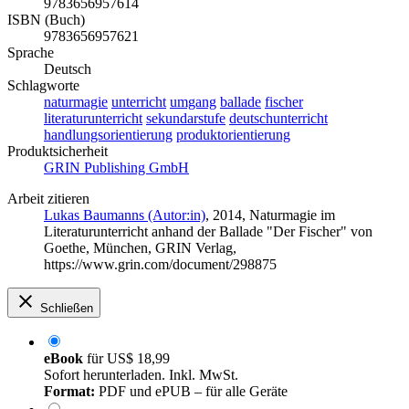
9783656957614
ISBN (Buch)
9783656957621
Sprache
Deutsch
Schlagworte
naturmagie
unterricht
umgang
ballade
fischer
literaturunterricht
sekundarstufe
deutschunterricht
handlungsorientierung
produktorientierung
Produktsicherheit
GRIN Publishing GmbH
Arbeit zitieren
Lukas Baumanns (Autor:in)
, 2014, Naturmagie im
Literaturunterricht anhand der Ballade "Der Fischer" von
Goethe, München, GRIN Verlag,
https://www.grin.com/document/298875
Schließen
eBook
für
US$ 18,99
Sofort herunterladen. Inkl. MwSt.
Format:
PDF und ePUB – für alle Geräte