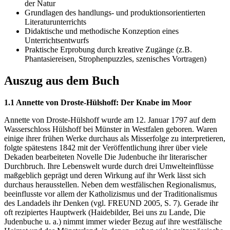
der Natur
Grundlagen des handlungs- und produktionsorientierten
Literaturunterrichts
Didaktische und methodische Konzeption eines
Unterrichtsentwurfs
Praktische Erprobung durch kreative Zugänge (z.B.
Phantasiereisen, Strophenpuzzles, szenisches Vortragen)
Auszug aus dem Buch
1.1 Annette von Droste-Hülshoff: Der Knabe im Moor
Annette von Droste-Hülshoff wurde am 12. Januar 1797 auf dem
Wasserschloss Hülshoff bei Münster in Westfalen geboren. Waren
einige ihrer frühen Werke durchaus als Misserfolge zu interpretieren,
folgte spätestens 1842 mit der Veröffentlichung ihrer über viele
Dekaden bearbeiteten Novelle Die Judenbuche ihr literarischer
Durchbruch. Ihre Lebenswelt wurde durch drei Umwelteinflüsse
maßgeblich geprägt und deren Wirkung auf ihr Werk lässt sich
durchaus herausstellen. Neben dem westfälischen Regionalismus,
beeinflusste vor allem der Katholizismus und der Traditionalismus
des Landadels ihr Denken (vgl. FREUND 2005, S. 7). Gerade ihr
oft rezipiertes Hauptwerk (Haidebilder, Bei uns zu Lande, Die
Judenbuche u. a.) nimmt immer wieder Bezug auf ihre westfälische