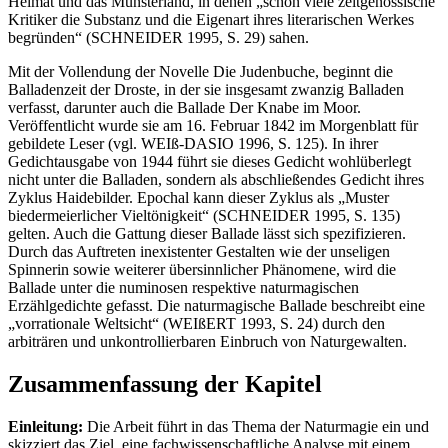
Heimat und das Münsterland, in denen „schon viele zeitgenössische
Kritiker die Substanz und die Eigenart ihres literarischen Werkes
begründen“ (SCHNEIDER 1995, S. 29) sahen.
Mit der Vollendung der Novelle Die Judenbuche, beginnt die
Balladenzeit der Droste, in der sie insgesamt zwanzig Balladen
verfasst, darunter auch die Ballade Der Knabe im Moor.
Veröffentlicht wurde sie am 16. Februar 1842 im Morgenblatt für
gebildete Leser (vgl. WEIß-DASIO 1996, S. 125). In ihrer
Gedichtausgabe von 1944 führt sie dieses Gedicht wohlüberlegt
nicht unter die Balladen, sondern als abschließendes Gedicht ihres
Zyklus Haidebilder. Epochal kann dieser Zyklus als „Muster
biedermeierlicher Vieltönigkeit“ (SCHNEIDER 1995, S. 135)
gelten. Auch die Gattung dieser Ballade lässt sich spezifizieren.
Durch das Auftreten inexistenter Gestalten wie der unseligen
Spinnerin sowie weiterer übersinnlicher Phänomene, wird die
Ballade unter die numinosen respektive naturmagischen
Erzählgedichte gefasst. Die naturmagische Ballade beschreibt eine
„vorrationale Weltsicht“ (WEIßERT 1993, S. 24) durch den
arbiträren und unkontrollierbaren Einbruch von Naturgewalten.
Zusammenfassung der Kapitel
Einleitung:
Die Arbeit führt in das Thema der Naturmagie ein und
skizziert das Ziel, eine fachwissenschaftliche Analyse mit einem