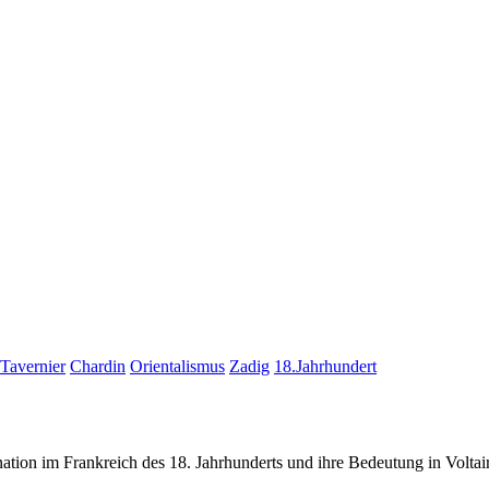
Tavernier
Chardin
Orientalismus
Zadig
18.Jahrhundert
ination im Frankreich des 18. Jahrhunderts und ihre Bedeutung in Volt