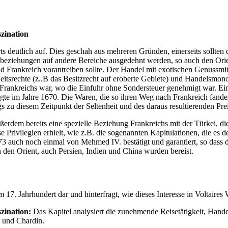
szination
 deutlich auf. Dies geschah aus mehreren Gründen, einerseits sollten
elsbeziehungen auf andere Bereiche ausgedehnt werden, so auch den Or
 Frankreich vorantreiben sollte. Der Handel mit exotischen Genussmit
tsrechte (z..B das Besitzrecht auf eroberte Gebiete) und Handelsmono
n Frankreichs war, wo die Einfuhr ohne Sondersteuer genehmigt war. E
gte im Jahre 1670. Die Waren, die so ihren Weg nach Frankreich fanden
 zu diesem Zeitpunkt der Seltenheit und des daraus resultierenden Pre
rdem bereits eine spezielle Beziehung Frankreichs mit der Türkei, die
 Privilegien erhielt, wie z.B. die sogenannten Kapitulationen, die es 
3 auch noch einmal von Mehmed IV. bestätigt und garantiert, so dass
 den Orient, auch Persien, Indien und China wurden bereist.
17. Jahrhundert dar und hinterfragt, wie dieses Interesse in Voltaires
zination:
Das Kapitel analysiert die zunehmende Reisetätigkeit, Hand
t und Chardin.