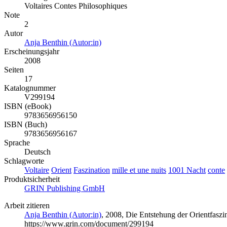
Voltaires Contes Philosophiques
Note
2
Autor
Anja Benthin (Autor:in)
Erscheinungsjahr
2008
Seiten
17
Katalognummer
V299194
ISBN (eBook)
9783656956150
ISBN (Buch)
9783656956167
Sprache
Deutsch
Schlagworte
Voltaire
Orient
Faszination
mille et une nuits
1001 Nacht
conte
Produktsicherheit
GRIN Publishing GmbH
Arbeit zitieren
Anja Benthin (Autor:in)
, 2008, Die Entstehung der Orientfasz
https://www.grin.com/document/299194