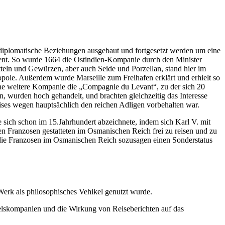
 diplomatische Beziehungen ausgebaut und fortgesetzt werden um eine
ient. So wurde 1664 die Ostindien-Kompanie durch den Minister
teln und Gewürzen, aber auch Seide und Porzellan, stand hier im
pole. Außerdem wurde Marseille zum Freihafen erklärt und erhielt so
ine weitere Kompanie die „Compagnie du Levant“, zu der sich 20
, wurden hoch gehandelt, und brachten gleichzeitig das Interesse
ises wegen hauptsächlich den reichen Adligen vorbehalten war.
 sich schon im 15.Jahrhundert abzeichnete, indem sich Karl V. mit
den Franzosen gestatteten im Osmanischen Reich frei zu reisen und zu
 die Franzosen im Osmanischen Reich sozusagen einen Sonderstatus
 Werk als philosophisches Vehikel genutzt wurde.
elskompanien und die Wirkung von Reiseberichten auf das