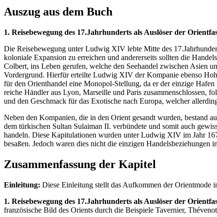
Auszug aus dem Buch
1. Reisebewegung des 17.Jahrhunderts als Auslöser der Orientfa
Die Reisebewegung unter Ludwig XIV lebte Mitte des 17.Jahrhunderts
koloniale Expansion zu erreichen und andererseits sollten die Hand
Colbert, ins Leben gerufen, welche den Seehandel zwischen Asien und
Vordergrund. Hierfür erteilte Ludwig XIV der Kompanie ebenso Hohei
für den Orienthandel eine Monopol-Stellung, da er der einzige Hafe
reiche Händler aus Lyon, Marseille und Paris zusammenschlossen, fol
und den Geschmack für das Exotische nach Europa, welcher allerdings
Neben den Kompanien, die in den Orient gesandt wurden, bestand auße
dem türkischen Sultan Sulaiman II. verbündete und somit auch gewisse
handeln. Diese Kapitulationen wurden unter Ludwig XIV im Jahr 167
besaßen. Jedoch waren dies nicht die einzigen Handelsbeziehungen in
Zusammenfassung der Kapitel
Einleitung:
Diese Einleitung stellt das Aufkommen der Orientmode im 
1. Reisebewegung des 17.Jahrhunderts als Auslöser der Orientfas
französische Bild des Orients durch die Beispiele Tavernier, Théveno