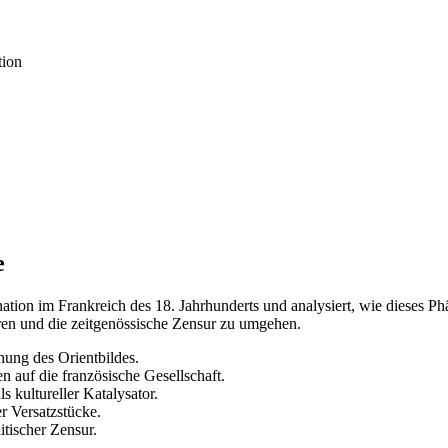
tion
e
nation im Frankreich des 18. Jahrhunderts und analysiert, wie dieses Ph
eren und die zeitgenössische Zensur zu umgehen.
hung des Orientbildes.
 auf die französische Gesellschaft.
 kultureller Katalysator.
er Versatzstücke.
itischer Zensur.