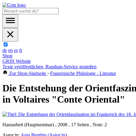
de
en
es
fr
Shop
GRIN Website
Texte veröffentlichen, Rundum-Service genießen
Zur Shop-Startseite
›
Französische Philologie - Literatur
Die Entstehung der Orientfaszi
in Voltaires "Conte Oriental"
Hausarbeit (Hauptseminar) , 2008 , 17 Seiten , Note: 2
Autor:in:
Anja Benthin (Autor:in)