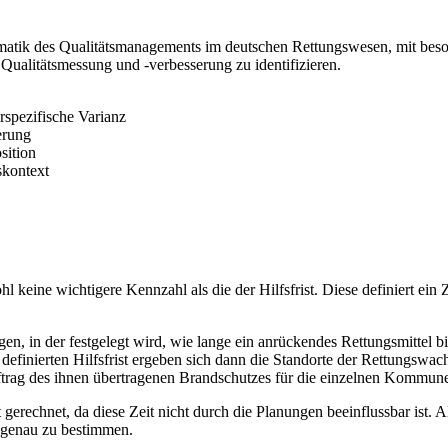
matik des Qualitätsmanagements im deutschen Rettungswesen, mit besond
ve Qualitätsmessung und -verbesserung zu identifizieren.
erspezifische Varianz
erung
sition
skontext
 keine wichtigere Kennzahl als die der Hilfsfrist. Diese definiert ein 
, in der festgelegt wird, wie lange ein anrückendes Rettungsmittel bis
 definierten Hilfsfrist ergeben sich dann die Standorte der Rettungswa
trag des ihnen übertragenen Brandschutzes für die einzelnen Kommune
erechnet, da diese Zeit nicht durch die Planungen beeinflussbar ist. Als
l genau zu bestimmen.