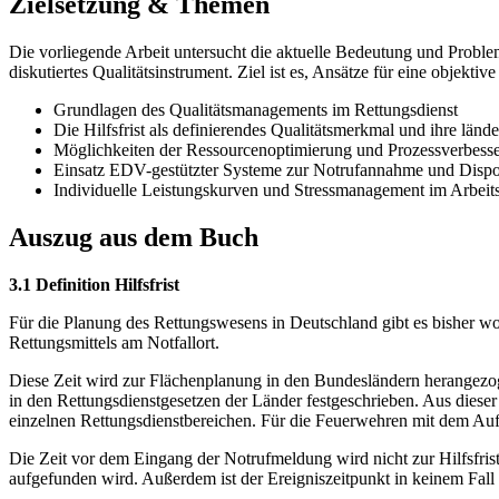
Zielsetzung & Themen
Die vorliegende Arbeit untersucht die aktuelle Bedeutung und Proble
diskutiertes Qualitätsinstrument. Ziel ist es, Ansätze für eine objekti
Grundlagen des Qualitätsmanagements im Rettungsdienst
Die Hilfsfrist als definierendes Qualitätsmerkmal und ihre länd
Möglichkeiten der Ressourcenoptimierung und Prozessverbess
Einsatz EDV-gestützter Systeme zur Notrufannahme und Dispo
Individuelle Leistungskurven und Stressmanagement im Arbeit
Auszug aus dem Buch
3.1 Definition Hilfsfrist
Für die Planung des Rettungswesens in Deutschland gibt es bisher wohl
Rettungsmittels am Notfallort.
Diese Zeit wird zur Flächenplanung in den Bundesländern herangezogen
in den Rettungsdienstgesetzen der Länder festgeschrieben. Aus dieser
einzelnen Rettungsdienstbereichen. Für die Feuerwehren mit dem Auf
Die Zeit vor dem Eingang der Notrufmeldung wird nicht zur Hilfsfrist g
aufgefunden wird. Außerdem ist der Ereigniszeitpunkt in keinem Fal