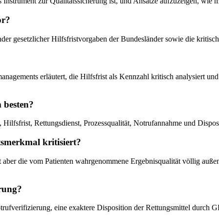
netes Instrument zur Qualitätssicherung ist, und Ansätze aufzuzeigen, wi
or?
ender gesetzlicher Hilfsfristvorgaben der Bundesländer sowie die kritis
nagements erläutert, die Hilfsfrist als Kennzahl kritisch analysiert u
m besten?
lfsfrist, Rettungsdienst, Prozessqualität, Notrufannahme und Dispositi
smerkmal kritisiert?
 lässt aber die vom Patienten wahrgenommene Ergebnisqualität völlig auß
erung?
rufverifizierung, eine exaktere Disposition der Rettungsmittel durch