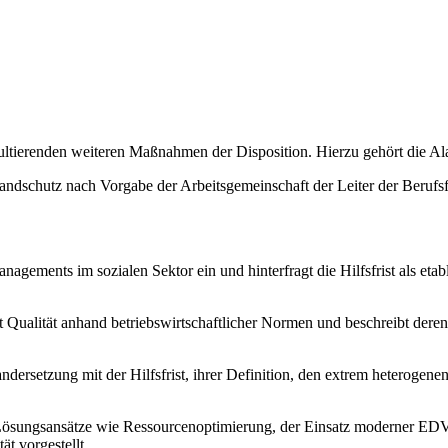
ultierenden weiteren Maßnahmen der Disposition. Hierzu gehört die Ala
 Brandschutz nach Vorgabe der Arbeitsgemeinschaft der Leiter der Beruf
nagements im sozialen Sektor ein und hinterfragt die Hilfsfrist als eta
t Qualität anhand betriebswirtschaftlicher Normen und beschreibt dere
nandersetzung mit der Hilfsfrist, ihrer Definition, den extrem heterogen
ösungsansätze wie Ressourcenoptimierung, der Einsatz moderner EDV-
t vorgestellt.