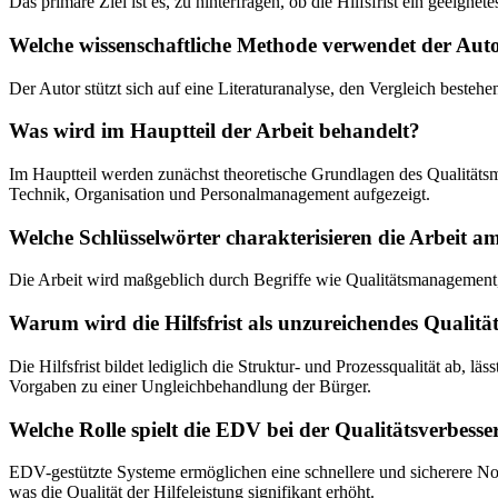
Das primäre Ziel ist es, zu hinterfragen, ob die Hilfsfrist ein geeig
Welche wissenschaftliche Methode verwendet der Aut
Der Autor stützt sich auf eine Literaturanalyse, den Vergleich besteh
Was wird im Hauptteil der Arbeit behandelt?
Im Hauptteil werden zunächst theoretische Grundlagen des Qualitätsma
Technik, Organisation und Personalmanagement aufgezeigt.
Welche Schlüsselwörter charakterisieren die Arbeit a
Die Arbeit wird maßgeblich durch Begriffe wie Qualitätsmanagement, Hi
Warum wird die Hilfsfrist als unzureichendes Qualität
Die Hilfsfrist bildet lediglich die Struktur- und Prozessqualität ab,
Vorgaben zu einer Ungleichbehandlung der Bürger.
Welche Rolle spielt die EDV bei der Qualitätsverbess
EDV-gestützte Systeme ermöglichen eine schnellere und sicherere Not
was die Qualität der Hilfeleistung signifikant erhöht.