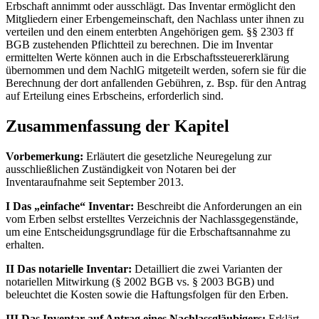
Erbschaft annimmt oder ausschlägt. Das Inventar ermöglicht den
Mitgliedern einer Erbengemeinschaft, den Nachlass unter ihnen zu
verteilen und den einem enterbten Angehörigen gem. §§ 2303 ff
BGB zustehenden Pflichtteil zu berechnen. Die im Inventar
ermittelten Werte können auch in die Erbschaftssteuererklärung
übernommen und dem NachlG mitgeteilt werden, sofern sie für die
Berechnung der dort anfallenden Gebühren, z. Bsp. für den Antrag
auf Erteilung eines Erbscheins, erforderlich sind.
Zusammenfassung der Kapitel
Vorbemerkung:
Erläutert die gesetzliche Neuregelung zur
ausschließlichen Zuständigkeit von Notaren bei der
Inventaraufnahme seit September 2013.
I Das „einfache“ Inventar:
Beschreibt die Anforderungen an ein
vom Erben selbst erstelltes Verzeichnis der Nachlassgegenstände,
um eine Entscheidungsgrundlage für die Erbschaftsannahme zu
erhalten.
II Das notarielle Inventar:
Detailliert die zwei Varianten der
notariellen Mitwirkung (§ 2002 BGB vs. § 2003 BGB) und
beleuchtet die Kosten sowie die Haftungsfolgen für den Erben.
III Das Inventar auf Antrag eines Nachlassgläubigers:
Erklärt