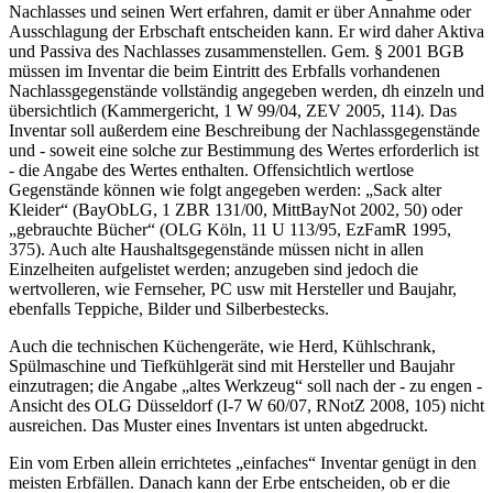
Nachlasses und seinen Wert erfahren, damit er über Annahme oder
Ausschlagung der Erbschaft entscheiden kann. Er wird daher Aktiva
und Passiva des Nachlasses zusammenstellen. Gem. § 2001 BGB
müssen im Inventar die beim Eintritt des Erbfalls vorhandenen
Nachlassgegenstände vollständig angegeben werden, dh einzeln und
übersichtlich (Kammergericht, 1 W 99/04, ZEV 2005, 114). Das
Inventar soll außerdem eine Beschreibung der Nachlassgegenstände
und - soweit eine solche zur Bestimmung des Wertes erforderlich ist
- die Angabe des Wertes enthalten. Offensichtlich wertlose
Gegenstände können wie folgt angegeben werden: „Sack alter
Kleider“ (BayObLG, 1 ZBR 131/00, MittBayNot 2002, 50) oder
„gebrauchte Bücher“ (OLG Köln, 11 U 113/95, EzFamR 1995,
375). Auch alte Haushaltsgegenstände müssen nicht in allen
Einzelheiten aufgelistet werden; anzugeben sind jedoch die
wertvolleren, wie Fernseher, PC usw mit Hersteller und Baujahr,
ebenfalls Teppiche, Bilder und Silberbestecks.
Auch die technischen Küchengeräte, wie Herd, Kühlschrank,
Spülmaschine und Tiefkühlgerät sind mit Hersteller und Baujahr
einzutragen; die Angabe „altes Werkzeug“ soll nach der - zu engen -
Ansicht des OLG Düsseldorf (I-7 W 60/07, RNotZ 2008, 105) nicht
ausreichen. Das Muster eines Inventars ist unten abgedruckt.
Ein vom Erben allein errichtetes „einfaches“ Inventar genügt in den
meisten Erbfällen. Danach kann der Erbe entscheiden, ob er die