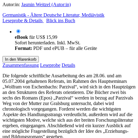
Autor:in:
Jasmin Weitzel (Autor:in)
Germanistik - Ältere Deutsche Literatur, Mediävistik
Leseprobe & Details
Blick ins Buch
eBook
für
US$ 15,99
Sofort herunterladen. Inkl. MwSt.
Format:
PDF und ePUB – für alle Geräte
In den Warenkorb
Zusammenfassung
Leseprobe
Details
Die folgende schriftliche Ausarbeitung des am 28.06. und am
05.07.2004 gehaltenen Referats, im Rahmen des Hauptseminars
„Wolfram von Eschenbachs: Parzival“, wird sich in den Hauptzügen
an den Strukturen des Referats orientieren. Die Bücher zwei bis
sechs des Romans (Epos) „Parzival“ werden in bezug auf Parzivals
Weg von der Mutter zur Gralsburg untersucht, dabei wird
chronologisch vorgegangen. Forderst werden die wichtigsten
Aspekte des Handlungsstrangs verdeutlicht, außerdem wird auf die
wichtigsten Motive, welche sich aus der breiten Forschungsliteratur
ergeben, eingegangen. Abschließend wird ein kurzer Ausblick auf
eine mögliche Fragestellung bezüglich der Idee des „Erziehungs-
und Bildungsromans“ gegeben.