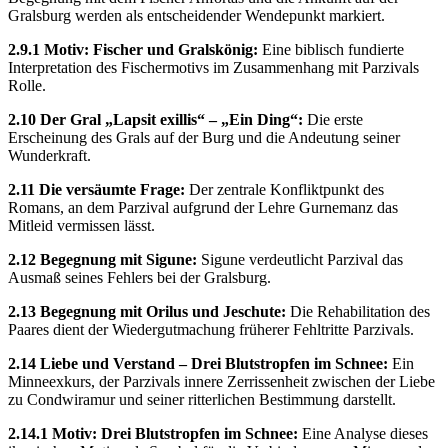
Gralsburg werden als entscheidender Wendepunkt markiert.
2.9.1 Motiv: Fischer und Gralskönig:
Eine biblisch fundierte
Interpretation des Fischermotivs im Zusammenhang mit Parzivals
Rolle.
2.10 Der Gral „Lapsit exillis“ – „Ein Ding“:
Die erste
Erscheinung des Grals auf der Burg und die Andeutung seiner
Wunderkraft.
2.11 Die versäumte Frage:
Der zentrale Konfliktpunkt des
Romans, an dem Parzival aufgrund der Lehre Gurnemanz das
Mitleid vermissen lässt.
2.12 Begegnung mit Sigune:
Sigune verdeutlicht Parzival das
Ausmaß seines Fehlers bei der Gralsburg.
2.13 Begegnung mit Orilus und Jeschute:
Die Rehabilitation des
Paares dient der Wiedergutmachung früherer Fehltritte Parzivals.
2.14 Liebe und Verstand – Drei Blutstropfen im Schnee:
Ein
Minneexkurs, der Parzivals innere Zerrissenheit zwischen der Liebe
zu Condwiramur und seiner ritterlichen Bestimmung darstellt.
2.14.1 Motiv: Drei Blutstropfen im Schnee:
Eine Analyse dieses