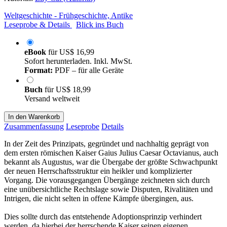
Weltgeschichte - Frühgeschichte, Antike
Leseprobe & Details
Blick ins Buch
eBook
für
US$ 16,99
Sofort herunterladen. Inkl. MwSt.
Format:
PDF – für alle Geräte
Buch
für
US$ 18,99
Versand weltweit
In den Warenkorb
Zusammenfassung
Leseprobe
Details
In der Zeit des Prinzipats, gegründet und nachhaltig geprägt von
dem ersten römischen Kaiser Gaius Julius Caesar Octavianus, auch
bekannt als Augustus, war die Übergabe der größte Schwachpunkt
der neuen Herrschaftsstruktur ein heikler und komplizierter
Vorgang. Die vorausgegangen Übergänge zeichneten sich durch
eine unübersichtliche Rechtslage sowie Disputen, Rivalitäten und
Intrigen, die nicht selten in offene Kämpfe übergingen, aus.
Dies sollte durch das entstehende Adoptionsprinzip verhindert
werden, da hierbei der herrschende Kaiser seinen eigenen