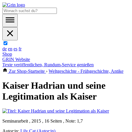
de
en
es
fr
Shop
GRIN Website
Texte veröffentlichen, Rundum-Service genießen
Zur Shop-Startseite
›
Weltgeschichte - Frühgeschichte, Antike
Kaiser Hadrian und seine
Legitimation als Kaiser
Seminararbeit , 2015 , 16 Seiten , Note: 1,7
Autor:in:
Lily Cat (Autor:in)