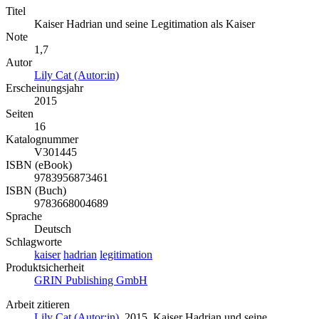
Titel
Kaiser Hadrian und seine Legitimation als Kaiser
Note
1,7
Autor
Lily Cat (Autor:in)
Erscheinungsjahr
2015
Seiten
16
Katalognummer
V301445
ISBN (eBook)
9783956873461
ISBN (Buch)
9783668004689
Sprache
Deutsch
Schlagworte
kaiser
hadrian
legitimation
Produktsicherheit
GRIN Publishing GmbH
Arbeit zitieren
Lily Cat (Autor:in)
, 2015, Kaiser Hadrian und seine