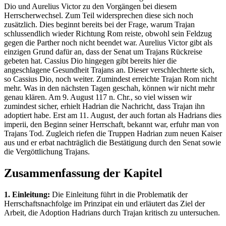
Dio und Aurelius Victor zu den Vorgängen bei diesem
Herrscherwechsel. Zum Teil widersprechen diese sich noch
zusätzlich. Dies beginnt bereits bei der Frage, warum Trajan
schlussendlich wieder Richtung Rom reiste, obwohl sein Feldzug
gegen die Parther noch nicht beendet war. Aurelius Victor gibt als
einzigen Grund dafür an, dass der Senat um Trajans Rückreise
gebeten hat. Cassius Dio hingegen gibt bereits hier die
angeschlagene Gesundheit Trajans an. Dieser verschlechterte sich,
so Cassius Dio, noch weiter. Zumindest erreichte Trajan Rom nicht
mehr. Was in den nächsten Tagen geschah, können wir nicht mehr
genau klären. Am 9. August 117 n. Chr., so viel wissen wir
zumindest sicher, erhielt Hadrian die Nachricht, dass Trajan ihn
adoptiert habe. Erst am 11. August, der auch fortan als Hadrians dies
imperii, den Beginn seiner Herrschaft, bekannt war, erfuhr man von
Trajans Tod. Zugleich riefen die Truppen Hadrian zum neuen Kaiser
aus und er erbat nachträglich die Bestätigung durch den Senat sowie
die Vergöttlichung Trajans.
Zusammenfassung der Kapitel
1. Einleitung:
Die Einleitung führt in die Problematik der
Herrschaftsnachfolge im Prinzipat ein und erläutert das Ziel der
Arbeit, die Adoption Hadrians durch Trajan kritisch zu untersuchen.