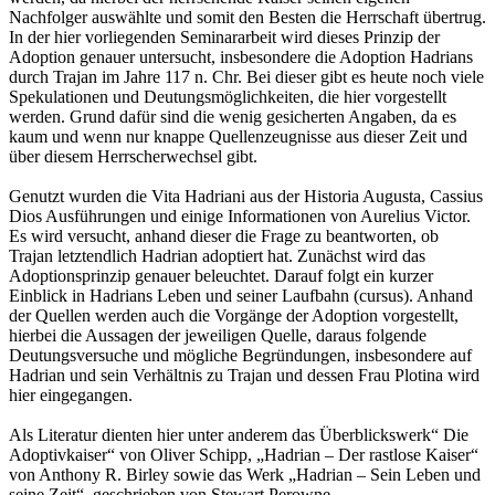
Nachfolger auswählte und somit den Besten die Herrschaft übertrug.
In der hier vorliegenden Seminararbeit wird dieses Prinzip der
Adoption genauer untersucht, insbesondere die Adoption Hadrians
durch Trajan im Jahre 117 n. Chr. Bei dieser gibt es heute noch viele
Spekulationen und Deutungsmöglichkeiten, die hier vorgestellt
werden. Grund dafür sind die wenig gesicherten Angaben, da es
kaum und wenn nur knappe Quellenzeugnisse aus dieser Zeit und
über diesem Herrscherwechsel gibt.
Genutzt wurden die Vita Hadriani aus der Historia Augusta, Cassius
Dios Ausführungen und einige Informationen von Aurelius Victor.
Es wird versucht, anhand dieser die Frage zu beantworten, ob
Trajan letztendlich Hadrian adoptiert hat. Zunächst wird das
Adoptionsprinzip genauer beleuchtet. Darauf folgt ein kurzer
Einblick in Hadrians Leben und seiner Laufbahn (cursus). Anhand
der Quellen werden auch die Vorgänge der Adoption vorgestellt,
hierbei die Aussagen der jeweiligen Quelle, daraus folgende
Deutungsversuche und mögliche Begründungen, insbesondere auf
Hadrian und sein Verhältnis zu Trajan und dessen Frau Plotina wird
hier eingegangen.
Als Literatur dienten hier unter anderem das Überblickswerk“ Die
Adoptivkaiser“ von Oliver Schipp, „Hadrian – Der rastlose Kaiser“
von Anthony R. Birley sowie das Werk „Hadrian – Sein Leben und
seine Zeit“, geschrieben von Stewart Perowne.