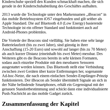
Kinderschuhe speziell den Kunden schmackhaft machen, die sich
gerade in der Kinderschuhabteilung des Geschäftes aufhalten.
2013 wurde die Technologie unter den Markennamen „iBeacon“ in
das mobile Betriebssystem iOS7 eingebunden und gilt seither als
Apple Standard. Die auf Bluetooth 4.0 (Low Energy) basierende
Technologie ist ein offener Standard und funktioniert auch auf
Android-Phones problemlos.
Die Vorteile der Beacons sind vielfältig. Sie haben eine sehr lange
Batterielaufzeit (bis zu zwei Jahre), sind günstig in ihrer
Anschaffung (15-20 Euro) und sowohl auf langer (bis zu 70 Meter)
als auch kurzer Distanz (eineinhalb bis zwei Meter) messbar. Des
Weiteren gibt es die Beacons bereits in sehr kleinen Formaten,
sodass auch einzelne Produkte mit den messbaren Sensoren
ausgestattet werden können. Das Bluetooth stellt eine Verbindung
zwischen zwei Geräten über kurze Entfernungen her, sogenannte
Ad-hoc-Netze, die nach einem einfachen Sender-Empfänger-Prinzip
funktionieren. Der iBeacon als Sender übermittelt Signale an sich in
der Nähe befindende Smartphones, erhält ein Gegensignal mit der
genauen Standortbestimmung und schickt dann eine individualisierte
Push-Nachricht an das mobile Gadget zurück.
Zusammenfassung der Kapitel