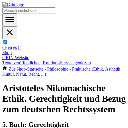
de
en
es
fr
Shop
GRIN Website
Texte veröffentlichen, Rundum-Service genießen
Zur Shop-Startseite
›
Philosophie - Praktische (Ethik, Ästhetik,
Kultur, Natur, Recht, ...)
Aristoteles Nikomachische
Ethik. Gerechtigkeit und Bezug
zum deutschen Rechtssystem
5. Buch: Gerechtigkeit