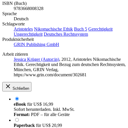
ISBN (Buch)
9783668008328
Sprache
Deutsch
Schlagworte
Aristoteles
Nikomachische Ethik
Buch 5
Gerechtigkeit
Ungerechtigkeit
Deutsches Rechtssystem
Produktsicherheit
GRIN Publishing GmbH
Arbeit zitieren
Jessica Krüger (Autor:in)
, 2012, Aristoteles Nikomachische
Ethik. Gerechtigkeit und Bezug zum deutschen Rechtssystem,
München, GRIN Verlag,
https://www.grin.com/document/302681
Schließen
eBook
für
US$ 16,99
Sofort herunterladen. Inkl. MwSt.
Format:
PDF – für alle Geräte
Paperback
für
US$ 20,99