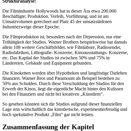
Strukturanalyse:
Die Filmindustrie Hollywoods hat in dieser Ära etwa 200.000
Beschäftigte; Produktion, Verleih, Vorführung; und ist am
Umsatzvolumen gerechnet auf Platz 45 der umsatzstärksten
Industriezweige dieser Epoche.
Die Filmproduktion ist, besonders nach der Depression, nur eine
Teiltätigkeit der Studios. Warner Brothers beispielsweise hat damals
allein 108 weitere Geschäftsfelder, wie Filmlabore, Radiosender,
Radiofabriken, Lithografie- Konzerne, Kinoausstattungs- Konzerne,
etc. Das Kapital der Studios ist zwischen 50% und 75% in
Ländereien, Gebäude und Equipment gebunden.
Die Kinoketten werden über Hypotheken und langfristige Darlehen
finanziert. Warner Bros und Paramount als Beispiel bestehen zu
50% aus Schulden. Durch diese Verschuldung der Studios für den
Erwerb der Kinos, liegt die eigentliche Macht hinter den Kulissen
bei den Finanziers und nicht bei kreativen „Künstlern“.
So gesehen könnten sich die Studios aufgrund dieser finanziellen
Lage rein wirtschaftlich das künstlerische, experimentierfreudig und
hoch spekulative Produkt „Film“ gar nicht leisten.
Zusammenfassung der Kapitel