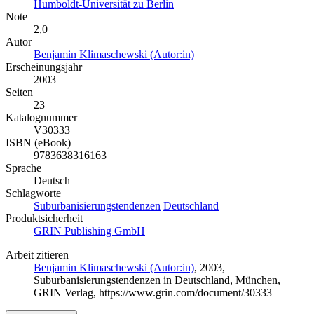
Humboldt-Universität zu Berlin
Note
2,0
Autor
Benjamin Klimaschewski (Autor:in)
Erscheinungsjahr
2003
Seiten
23
Katalognummer
V30333
ISBN (eBook)
9783638316163
Sprache
Deutsch
Schlagworte
Suburbanisierungstendenzen
Deutschland
Produktsicherheit
GRIN Publishing GmbH
Arbeit zitieren
Benjamin Klimaschewski (Autor:in)
, 2003,
Suburbanisierungstendenzen in Deutschland, München,
GRIN Verlag, https://www.grin.com/document/30333