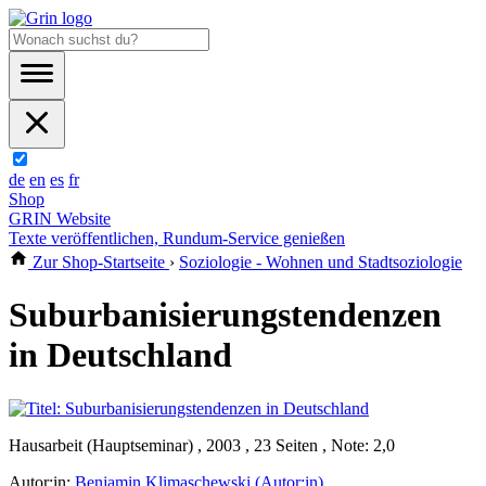
de
en
es
fr
Shop
GRIN Website
Texte veröffentlichen, Rundum-Service genießen
Zur Shop-Startseite
›
Soziologie - Wohnen und Stadtsoziologie
Suburbanisierungstendenzen
in Deutschland
Hausarbeit (Hauptseminar) , 2003 , 23 Seiten , Note: 2,0
Autor:in:
Benjamin Klimaschewski (Autor:in)