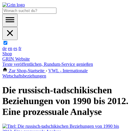
de
en
es
fr
Shop
GRIN Website
Texte veröffentlichen, Rundum-Service genießen
Zur Shop-Startseite
›
VWL - Internationale
Wirtschaftsbeziehungen
Die russisch-tadschikischen
Beziehungen von 1990 bis 2012.
Eine prozessuale Analyse