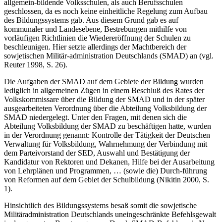
allgemein-bildende Volksschulen, als auch Berufsschulen
geschlossen, da es noch keine einheitliche Regelung zum Aufbau
des Bildungssystems gab. Aus diesem Grund gab es auf
kommunaler und Landesebene, Bestrebungen mithilfe von
vorläufigen Richtlinien die Wiedereröffnung der Schulen zu
beschleunigen. Hier setzte allerdings der Machtbereich der
sowjetischen Militär-administration Deutschlands (SMAD) an (vgl.
Reuter 1998, S. 26).
Die Aufgaben der SMAD auf dem Gebiete der Bildung wurden
lediglich in allgemeinen Zügen in einem Beschluß des Rates der
Volkskommissare über die Bildung der SMAD und in der später
ausgearbeiteten Verordnung über die Abteilung Volksbildung der
SMAD niedergelegt. Unter den Fragen, mit denen sich die
Abteilung Volksbildung der SMAD zu beschäftigen hatte, wurden
in der Verordnung genannt: Kontrolle der Tätigkeit der Deutschen
Verwaltung für Volksbildung, Wahrnehmung der Verbindung mit
dem Parteivorstand der SED, Auswahl und Bestätigung der
Kandidatur von Rektoren und Dekanen, Hilfe bei der Ausarbeitung
von Lehrplänen und Programmen, … (sowie die) Durch-führung
von Reformen auf dem Gebiet der Schulbildung (Nikitin 2000, S.
1).
Hinsichtlich des Bildungssystems besaß somit die sowjetische
Militäradministration Deutschlands uneingeschränkte Befehlsgewalt