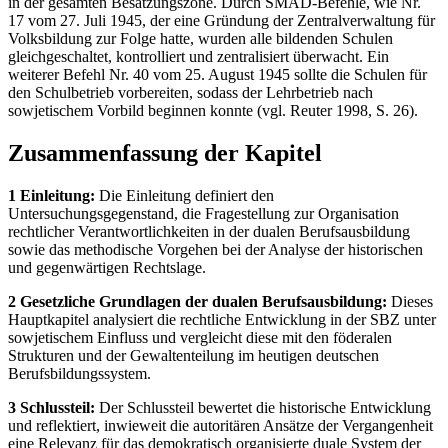
in der gesamten Besatzungszone. Durch SMAD-Befehle, wie Nr.
17 vom 27. Juli 1945, der eine Gründung der Zentralverwaltung für
Volksbildung zur Folge hatte, wurden alle bildenden Schulen
gleichgeschaltet, kontrolliert und zentralisiert überwacht. Ein
weiterer Befehl Nr. 40 vom 25. August 1945 sollte die Schulen für
den Schulbetrieb vorbereiten, sodass der Lehrbetrieb nach
sowjetischem Vorbild beginnen konnte (vgl. Reuter 1998, S. 26).
Zusammenfassung der Kapitel
1 Einleitung:
Die Einleitung definiert den
Untersuchungsgegenstand, die Fragestellung zur Organisation
rechtlicher Verantwortlichkeiten in der dualen Berufsausbildung
sowie das methodische Vorgehen bei der Analyse der historischen
und gegenwärtigen Rechtslage.
2 Gesetzliche Grundlagen der dualen Berufsausbildung:
Dieses
Hauptkapitel analysiert die rechtliche Entwicklung in der SBZ unter
sowjetischem Einfluss und vergleicht diese mit den föderalen
Strukturen und der Gewaltenteilung im heutigen deutschen
Berufsbildungssystem.
3 Schlussteil:
Der Schlussteil bewertet die historische Entwicklung
und reflektiert, inwieweit die autoritären Ansätze der Vergangenheit
eine Relevanz für das demokratisch organisierte duale System der