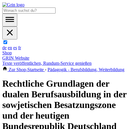
de
en
es
fr
Shop
GRIN Website
Texte veröffentlichen, Rundum-Service genießen
Zur Shop-Startseite
›
Pädagogik - Berufsbildung, Weiterbildung
Rechtliche Grundlagen der
dualen Berufsausbildung in der
sowjetischen Besatzungszone
und der heutigen
Bundesrepublik Deutschland