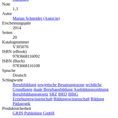
Note
1,3
Autor
Marian Schneider (Autor:in)
Erscheinungsjahr
2014
Seiten
20
Katalognummer
V305076
ISBN (eBook)
9783668116092
ISBN (Buch)
9783668116108
Sprache
Deutsch
Schlagworte
Berufsbildung
sowjetische Besatzungszone
rechtliche
Grundlagen
duale Berufsausbildung
Ausbildungsordnung
Berufsbildungsgesetz
SBZ
BRD
BBiG
Erziehungswissenschaft
Bildungswissenschaft
Bildung
Pädagogik
Produktsicherheit
GRIN Publishing GmbH