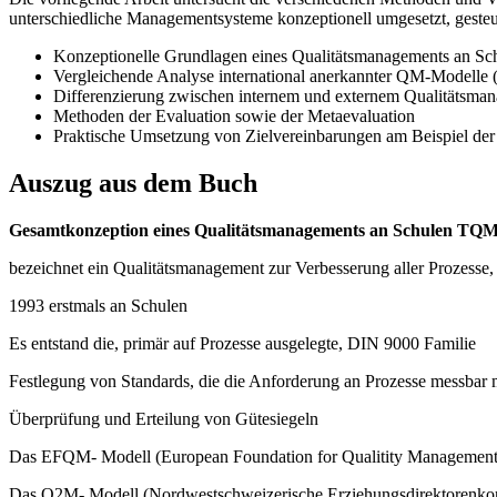
unterschiedliche Managementsysteme konzeptionell umgesetzt, gesteu
Konzeptionelle Grundlagen eines Qualitätsmanagements an S
Vergleichende Analyse international anerkannter QM-Modell
Differenzierung zwischen internem und externem Qualitätsma
Methoden der Evaluation sowie der Metaevaluation
Praktische Umsetzung von Zielvereinbarungen am Beispiel der
Auszug aus dem Buch
Gesamtkonzeption eines Qualitätsmanagements an Schulen TQM
bezeichnet ein Qualitätsmanagement zur Verbesserung aller Prozesse
1993 erstmals an Schulen
Es entstand die, primär auf Prozesse ausgelegte, DIN 9000 Familie
Festlegung von Standards, die die Anforderung an Prozesse messbar 
Überprüfung und Erteilung von Gütesiegeln
Das EFQM- Modell (European Foundation for Qualitity Management
Das Q2M- Modell (Nordwestschweizerische Erziehungsdirektorenko