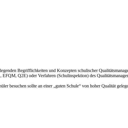
ndlegenden Begrifflichkeiten und Konzepten schulischer Qualitätsmana
, EFQM, Q2E) oder Verfahren (Schulinspektion) des Qualitätsmanageme
hüler besuchen sollte an einer „guten Schule“ von hoher Qualität gele