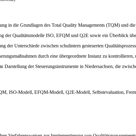
ung in die Grundlagen des Total Quality Managements (TQM) und die N
lung der Qualitätsmodelle ISO, EFQM und Q2E sowie ein Überblick übe
ung der Unterschiede zwischen schulintern gesteuerten Qualitätsproze
cherungsmaßnahmen durch eine übergeordnete Instanz zu kontrollieren
n:
Darstellung der Steuerungsinstrumente in Niedersachsen, die zwisch
QM, ISO-Modell, EFQM-Modell, Q2E-Modell, Selbstevaluation, Fremdev
ischen Verfahrensweisen zur Implementierung von Qualitätsmanagement