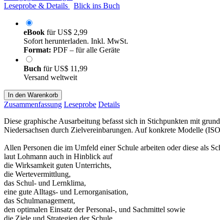
Leseprobe & Details
Blick ins Buch
eBook
für
US$ 2,99
Sofort herunterladen. Inkl. MwSt.
Format:
PDF – für alle Geräte
Buch
für
US$ 11,99
Versand weltweit
In den Warenkorb
Zusammenfassung
Leseprobe
Details
Diese graphische Ausarbeitung befasst sich in Stichpunkten mit gru
Niedersachsen durch Zielvereinbarungen. Auf konkrete Modelle (ISO
Allen Personen die im Umfeld einer Schule arbeiten oder diese als Sc
laut Lohmann auch in Hinblick auf
die Wirksamkeit guten Unterrichts,
die Wertevermittlung,
das Schul- und Lernklima,
eine gute Alltags- und Lernorganisation,
das Schulmanagement,
den optimalen Einsatz der Personal-, und Sachmittel sowie
die Ziele und Strategien der Schule.