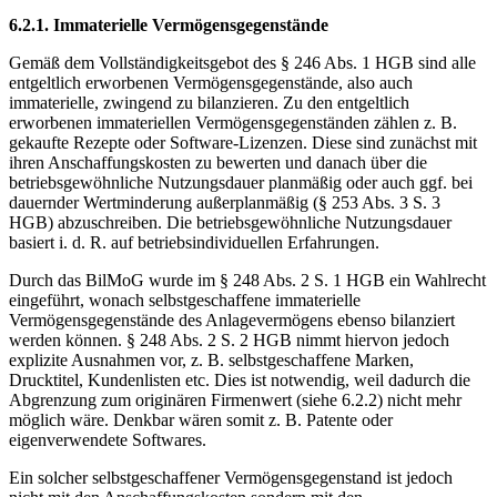
6.2.1. Immaterielle Vermögensgegenstände
Gemäß dem Vollständigkeitsgebot des § 246 Abs. 1 HGB sind alle
entgeltlich erworbenen Vermögensgegenstände, also auch
immaterielle, zwingend zu bilanzieren. Zu den entgeltlich
erworbenen immateriellen Vermögensgegenständen zählen z. B.
gekaufte Rezepte oder Software-Lizenzen. Diese sind zunächst mit
ihren Anschaffungskosten zu bewerten und danach über die
betriebsgewöhnliche Nutzungsdauer planmäßig oder auch ggf. bei
dauernder Wertminderung außerplanmäßig (§ 253 Abs. 3 S. 3
HGB) abzuschreiben. Die betriebsgewöhnliche Nutzungsdauer
basiert i. d. R. auf betriebsindividuellen Erfahrungen.
Durch das BilMoG wurde im § 248 Abs. 2 S. 1 HGB ein Wahlrecht
eingeführt, wonach selbstgeschaffene immaterielle
Vermögensgegenstände des Anlagevermögens ebenso bilanziert
werden können. § 248 Abs. 2 S. 2 HGB nimmt hiervon jedoch
explizite Ausnahmen vor, z. B. selbstgeschaffene Marken,
Drucktitel, Kundenlisten etc. Dies ist notwendig, weil dadurch die
Abgrenzung zum originären Firmenwert (siehe 6.2.2) nicht mehr
möglich wäre. Denkbar wären somit z. B. Patente oder
eigenverwendete Softwares.
Ein solcher selbstgeschaffener Vermögensgegenstand ist jedoch