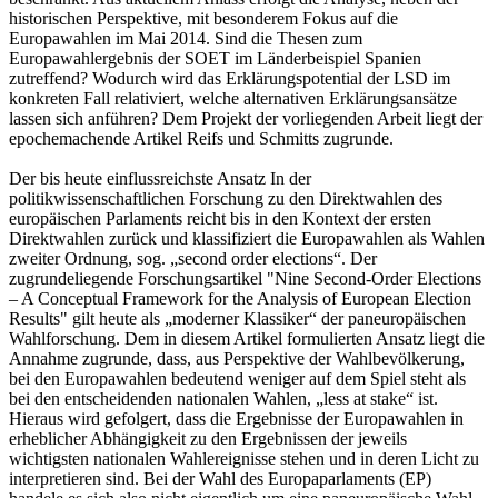
historischen Perspektive, mit besonderem Fokus auf die
Europawahlen im Mai 2014. Sind die Thesen zum
Europawahlergebnis der SOET im Länderbeispiel Spanien
zutreffend? Wodurch wird das Erklärungspotential der LSD im
konkreten Fall relativiert, welche alternativen Erklärungsansätze
lassen sich anführen? Dem Projekt der vorliegenden Arbeit liegt der
epochemachende Artikel Reifs und Schmitts zugrunde.
Der bis heute einflussreichste Ansatz In der
politikwissenschaftlichen Forschung zu den Direktwahlen des
europäischen Parlaments reicht bis in den Kontext der ersten
Direktwahlen zurück und klassifiziert die Europawahlen als Wahlen
zweiter Ordnung, sog. „second order elections“. Der
zugrundeliegende Forschungsartikel "Nine Second-Order Elections
– A Conceptual Framework for the Analysis of European Election
Results" gilt heute als „moderner Klassiker“ der paneuropäischen
Wahlforschung. Dem in diesem Artikel formulierten Ansatz liegt die
Annahme zugrunde, dass, aus Perspektive der Wahlbevölkerung,
bei den Europawahlen bedeutend weniger auf dem Spiel steht als
bei den entscheidenden nationalen Wahlen, „less at stake“ ist.
Hieraus wird gefolgert, dass die Ergebnisse der Europawahlen in
erheblicher Abhängigkeit zu den Ergebnissen der jeweils
wichtigsten nationalen Wahlereignisse stehen und in deren Licht zu
interpretieren sind. Bei der Wahl des Europaparlaments (EP)