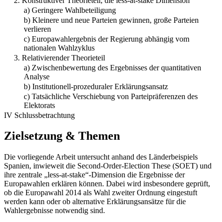
2. Konstruktiver Theorieteil, die less-at-stake Dimension
a) Geringere Wahlbeteiligung
b) Kleinere und neue Parteien gewinnen, große Parteien
verlieren
c) Europawahlergebnis der Regierung abhängig vom
nationalen Wahlzyklus
3. Relativierender Theorieteil
a) Zwischenbewertung des Ergebnisses der quantitativen
Analyse
b) Institutionell-prozeduraler Erklärungsansatz
c) Tatsächliche Verschiebung von Parteipräferenzen des
Elektorats
IV Schlussbetrachtung
Zielsetzung & Themen
Die vorliegende Arbeit untersucht anhand des Länderbeispiels
Spanien, inwieweit die Second-Order-Election These (SOET) und
ihre zentrale „less-at-stake“-Dimension die Ergebnisse der
Europawahlen erklären können. Dabei wird insbesondere geprüft,
ob die Europawahl 2014 als Wahl zweiter Ordnung eingestuft
werden kann oder ob alternative Erklärungsansätze für die
Wahlergebnisse notwendig sind.