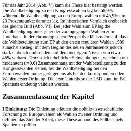
Für das Jahr 2014 (Abb. V) kann die These klar bestätigt werden.
Die Wahlbeteiligung zu den Kongresswahlen lag bei 68,9%,
während die Wahlbeteiligung zu den Europawahlen mit 45,9% um
23 Prozentpunkte darunter lag. Im historischen Vergleich ergibt sich
das gleiche Bild (Abb. VI). Bei jeder Wahl zum EP lag die
Wahlbeteiligung unter jener der vorangegangen Wahlen zum
Unterhaus. In der chronologischen Perspektive fällt zudem auf, dass
die Wahlbeteiligung zum EP ab den ersten regulären Wahlen 1989
zunächst anstieg, mit dem Beginn des neuen Jahrtausends jedoch
stark einbrach und seitdem auf dem niedrigem Niveau von etwa
45% verharrt. Trotz solch erheblicher Schwankungen, welche in nur
moderatem (r=0,6) Zusammenhang mit der Wahlbeteiligung zu den
Kongresswahlen stehen, fiel die Wahlbeteiligung bei den
Europawahlen immer geringer aus als bei den korrespondierenden
Wahlen erster Ordnung. Die erste Unterthese der LSD kann im Fall
Spaniens eindeutig validiert werden.
Zusammenfassung der Kapitel
I Einleitung:
Die Einleitung erläutert die politikwissenschaftliche
Forschung zu Europawahlen als Wahlen zweiter Ordnung und
definiert das Ziel der Arbeit, diese These anhand des Fallbeispiels
Spanien zu prüfen.