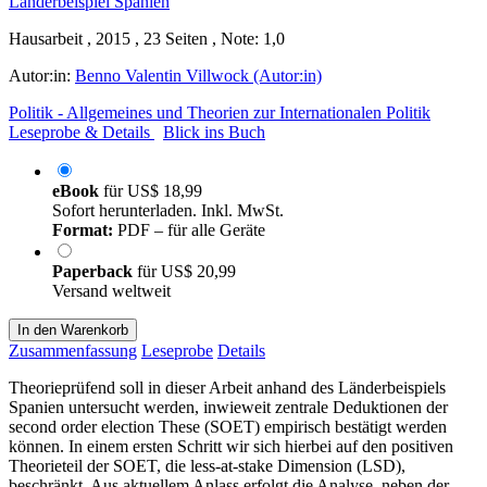
Hausarbeit , 2015 , 23 Seiten , Note: 1,0
Autor:in:
Benno Valentin Villwock (Autor:in)
Politik - Allgemeines und Theorien zur Internationalen Politik
Leseprobe & Details
Blick ins Buch
eBook
für
US$ 18,99
Sofort herunterladen. Inkl. MwSt.
Format:
PDF – für alle Geräte
Paperback
für
US$ 20,99
Versand weltweit
In den Warenkorb
Zusammenfassung
Leseprobe
Details
Theorieprüfend soll in dieser Arbeit anhand des Länderbeispiels
Spanien untersucht werden, inwieweit zentrale Deduktionen der
second order election These (SOET) empirisch bestätigt werden
können. In einem ersten Schritt wir sich hierbei auf den positiven
Theorieteil der SOET, die less-at-stake Dimension (LSD),
beschränkt. Aus aktuellem Anlass erfolgt die Analyse, neben der