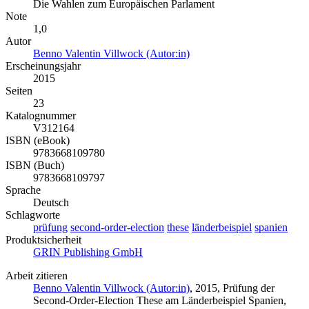
Die Wahlen zum Europäischen Parlament
Note
1,0
Autor
Benno Valentin Villwock (Autor:in)
Erscheinungsjahr
2015
Seiten
23
Katalognummer
V312164
ISBN (eBook)
9783668109780
ISBN (Buch)
9783668109797
Sprache
Deutsch
Schlagworte
prüfung
second-order-election
these
länderbeispiel
spanien
Produktsicherheit
GRIN Publishing GmbH
Arbeit zitieren
Benno Valentin Villwock (Autor:in)
, 2015, Prüfung der
Second-Order-Election These am Länderbeispiel Spanien,