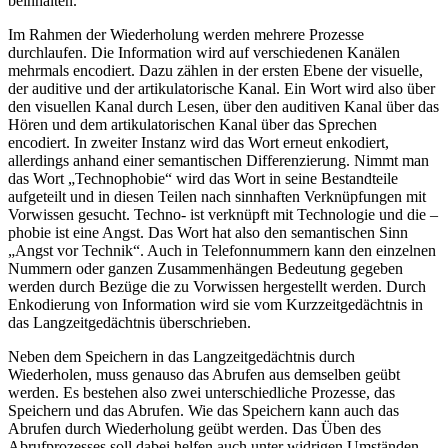
beinhalten.
Im Rahmen der Wiederholung werden mehrere Prozesse
durchlaufen. Die Information wird auf verschiedenen Kanälen
mehrmals encodiert. Dazu zählen in der ersten Ebene der visuelle,
der auditive und der artikulatorische Kanal. Ein Wort wird also über
den visuellen Kanal durch Lesen, über den auditiven Kanal über das
Hören und dem artikulatorischen Kanal über das Sprechen
encodiert. In zweiter Instanz wird das Wort erneut enkodiert,
allerdings anhand einer semantischen Differenzierung. Nimmt man
das Wort „Technophobie“ wird das Wort in seine Bestandteile
aufgeteilt und in diesen Teilen nach sinnhaften Verknüpfungen mit
Vorwissen gesucht. Techno- ist verknüpft mit Technologie und die –
phobie ist eine Angst. Das Wort hat also den semantischen Sinn
„Angst vor Technik“. Auch in Telefonnummern kann den einzelnen
Nummern oder ganzen Zusammenhängen Bedeutung gegeben
werden durch Bezüge die zu Vorwissen hergestellt werden. Durch
Enkodierung von Information wird sie vom Kurzzeitgedächtnis in
das Langzeitgedächtnis überschrieben.
Neben dem Speichern in das Langzeitgedächtnis durch
Wiederholen, muss genauso das Abrufen aus demselben geübt
werden. Es bestehen also zwei unterschiedliche Prozesse, das
Speichern und das Abrufen. Wie das Speichern kann auch das
Abrufen durch Wiederholung geübt werden. Das Üben des
Abrufprozesses soll dabei helfen auch unter widrigen Umständen