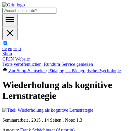
de
en
es
fr
Shop
GRIN Website
Texte veröffentlichen, Rundum-Service genießen
Zur Shop-Startseite
›
Pädagogik - Pädagogische Psychologie
Wiederholung als kognitive
Lernstrategie
Seminararbeit , 2015 , 14 Seiten , Note: 1,3
Autor:in:
Frank Schächinger (Autor:in)