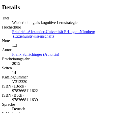
Details
Titel
Wiederholung als kognitive Lernstrategie
Hochschule
Friedrich-Alexander-Universität Erlangen-Nürnberg
(Erziehungswissenschaft)
Note
1,3
Autor
Frank Schächinger (Autor:in)
Erscheinungsjahr
2015
Seiten
14
Katalognummer
V312320
ISBN (eBook)
9783668111622
ISBN (Buch)
9783668111639
Sprache
Deutsch