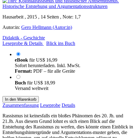
Hausarbeit , 2015 , 14 Seiten , Note: 1,7
Autor:in:
Gero Hellmann (Autor:in)
Didaktik - Geschichte
Leseprobe & Details
Blick ins Buch
eBook
für
US$ 16,99
Sofort herunterladen. Inkl. MwSt.
Format:
PDF – für alle Geräte
Buch
für
US$ 18,99
Versand weltweit
In den Warenkorb
Zusammenfassung
Leseprobe
Details
Rassismus ist keinesfalls ein bloßes Phänomen des 20. Jh. und
21.Jh. Aus diesem Grund lohnt es sich einen Blick auf die
Entstehung des Rassismus zu werfen, dies könnte einen Einblick in
Entstehungshintergründe und Argumentations-muster geben, die
helfen könnten, um auf aktuelle Entwicklungen adäquat zu