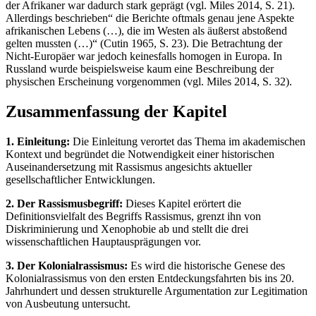
der Afrikaner war dadurch stark geprägt (vgl. Miles 2014, S. 21).
Allerdings beschrieben“ die Berichte oftmals genau jene Aspekte
afrikanischen Lebens (…), die im Westen als äußerst abstoßend
gelten mussten (…)“ (Cutin 1965, S. 23). Die Betrachtung der
Nicht-Europäer war jedoch keinesfalls homogen in Europa. In
Russland wurde beispielsweise kaum eine Beschreibung der
physischen Erscheinung vorgenommen (vgl. Miles 2014, S. 32).
Zusammenfassung der Kapitel
1. Einleitung:
Die Einleitung verortet das Thema im akademischen
Kontext und begründet die Notwendigkeit einer historischen
Auseinandersetzung mit Rassismus angesichts aktueller
gesellschaftlicher Entwicklungen.
2. Der Rassismusbegriff:
Dieses Kapitel erörtert die
Definitionsvielfalt des Begriffs Rassismus, grenzt ihn von
Diskriminierung und Xenophobie ab und stellt die drei
wissenschaftlichen Hauptausprägungen vor.
3. Der Kolonialrassismus:
Es wird die historische Genese des
Kolonialrassismus von den ersten Entdeckungsfahrten bis ins 20.
Jahrhundert und dessen strukturelle Argumentation zur Legitimation
von Ausbeutung untersucht.