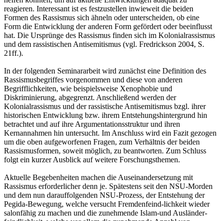
reagieren. Interessant ist es festzustellen inwieweit die beiden
Formen des Rassismus sich ähneln oder unterscheiden, ob eine
Form die Entwicklung der anderen Form gefördert oder beeinflusst
hat. Die Ursprünge des Rassismus finden sich im Kolonialrassismus
und dem rassistischen Antisemitismus (vgl. Fredrickson 2004, S.
21ff.).
In der folgenden Seminararbeit wird zunächst eine Definition des
Rassismusbegriffes vorgenommen und diese von anderen
Begrifflichkeiten, wie beispielsweise Xenophobie und
Diskriminierung, abgegrenzt. Anschließend werden der
Kolonialrassismus und der rassistische Antisemitismus bzgl. ihrer
historischen Entwicklung bzw. ihrem Entstehungshintergrund hin
betrachtet und auf ihre Argumentationsstruktur und ihren
Kernannahmen hin untersucht. Im Anschluss wird ein Fazit gezogen
um die oben aufgeworfenen Fragen, zum Verhältnis der beiden
Rassismusformen, soweit möglich, zu beantworten. Zum Schluss
folgt ein kurzer Ausblick auf weitere Forschungsthemen.
Aktuelle Begebenheiten machen die Auseinandersetzung mit
Rassismus erforderlicher denn je. Spätestens seit den NSU-Morden
und dem nun darauffolgenden NSU-Prozess, der Entstehung der
Pegida-Bewegung, welche versucht Fremdenfeind-lichkeit wieder
salonfähig zu machen und die zunehmende Islam-und Ausländer-