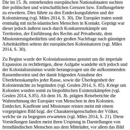
Die im 15. Jh. entstehenden europäischen Nationalstaaten suchten
ihre politischen und wirtschaftlichen Grenzen bzw. Einflussgebiete
zu erweitern. Dies führte zu den Entdeckungsfahrten und der
Kolonisierung (vgl. Miles 2014, S. 30). Die Europäer traten somit
erstmalig mit nicht-islamischen Menschen in Kontakt. Geprägt war
dieser jedoch äußerst rasch durch Konkurrenzkämpfe um
Territorien, der Einführung des Rechts auf Privatbesitz, dem
Missionierungsbedürfnis und der großen Nachfrage nach günstigen
Arbeitskräften seitens der europäischen Kolonisatoren (vgl. Miles
2014, S. 30).
Zu Beginn wurde der Kolonialrassismus genutzt um die imperiale
Expansion zu rechtfertigen, diese Aufgabe wandelte sich jedoch und
der Kolonialrassismus wurde herangezogen um die aufkommenden
Rassentheorien und der damit folgenden Annahme des
Überlebenskampfes jeder Rasse, sowie die Überlegenheit der
Koloniemächte zu begründen (vgl. Geulen 2014, S. 85). Kriege um
Kolonien wurden somit zu biopolitischen Existenzkämpfen (vgl.
Geulen 2014, S.85). Ab dem 16. Jh. prägten Reiseberichte die
Wahrnehmung der Europäer von Menschen in den Kolonien.
Entdecker, Kaufleute und Missionare reisten meist mit einem
vorgeprägten Bild bzgl. der Charaktereigenschaften der Völker,
welche sie zu begegnen erwarteten (vgl. Miles 2014, S. 21). Diese
Vorstellungen fanden meist ihren Ursprung in Darstellungen von
fremdländischen Menschen aus dem Mittelalter, vor allem das Bild