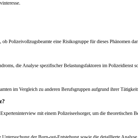
vinteresse.
 ob Polizeivollzugsbeamte eine Risikogruppe für dieses Phänomen dars
Syndroms, die Analyse spezifischer Belastungsfaktoren im Polizeidien
ibeamten im Vergleich zu anderen Berufsgruppen aufgrund ihrer Tätigkeit 
z?
n Experteninterview mit einem Polizeiseelsorger, um die theoretischen B
ie Untersuchung der Burn-out-Entstehung sowie die detaillierte Analyse