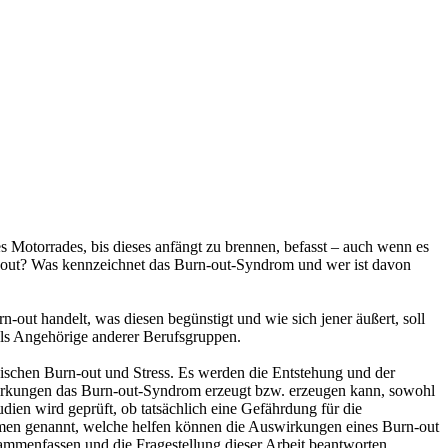
es Motorrades, bis dieses anfängt zu brennen, befasst – auch wenn es
rn-out? Was kennzeichnet das Burn-out-Syndrom und wer ist davon
-out handelt, was diesen begünstigt und wie sich jener äußert, soll
als Angehörige anderer Berufsgruppen.
ischen Burn-out und Stress. Es werden die Entstehung und der
swirkungen das Burn-out-Syndrom erzeugt bzw. erzeugen kann, sowohl
dien wird geprüft, ob tatsächlich eine Gefährdung für die
ahmen genannt, welche helfen können die Auswirkungen eines Burn-out
ammenfassen und die Fragestellung dieser Arbeit beantworten.