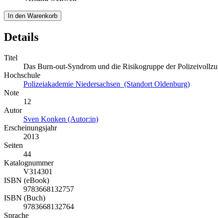
In den Warenkorb
Details
Titel
Das Burn-out-Syndrom und die Risikogruppe der Polizeivollz
Hochschule
Polizeiakademie Niedersachsen (Standort Oldenburg)
Note
12
Autor
Sven Konken (Autor:in)
Erscheinungsjahr
2013
Seiten
44
Katalognummer
V314301
ISBN (eBook)
9783668132757
ISBN (Buch)
9783668132764
Sprache