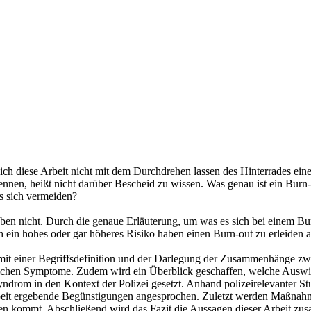
 sich diese Arbeit nicht mit dem Durchdrehen lassen des Hinterrades ein
ennen, heißt nicht darüber Bescheid zu wissen. Was genau ist ein Bu
s sich vermeiden?
ben nicht. Durch die genaue Erläuterung, um was es sich bei einem Burn
h ein hohes oder gar höheres Risiko haben einen Burn-out zu erleiden 
mit einer Begriffsdefinition und der Darlegung der Zusammenhänge zw
 möglichen Symptome. Zudem wird ein Überblick geschaffen, welche Au
yndrom in den Kontext der Polizei gesetzt. Anhand polizeirelevanter Stu
eiarbeit ergebende Begünstigungen angesprochen. Zuletzt werden Maßn
en kommt. Abschließend wird das Fazit die Aussagen dieser Arbeit zus