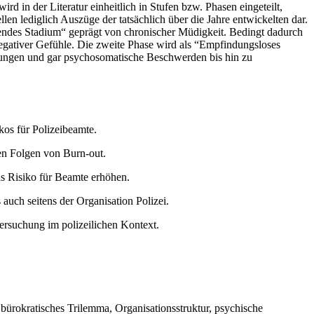
rd in der Literatur einheitlich in Stufen bzw. Phasen eingeteilt,
len lediglich Auszüge der tatsächlich über die Jahre entwickelten dar.
dendes Stadium“ geprägt von chronischer Müdigkeit. Bedingt dadurch
egativer Gefühle. Die zweite Phase wird als “Empfindungsloses
ibungen und gar psychosomatische Beschwerden bis hin zu
os für Polizeibeamte.
en Folgen von Burn-out.
as Risiko für Beamte erhöhen.
uch seitens der Organisation Polizei.
ersuchung im polizeilichen Kontext.
bürokratisches Trilemma, Organisationsstruktur, psychische