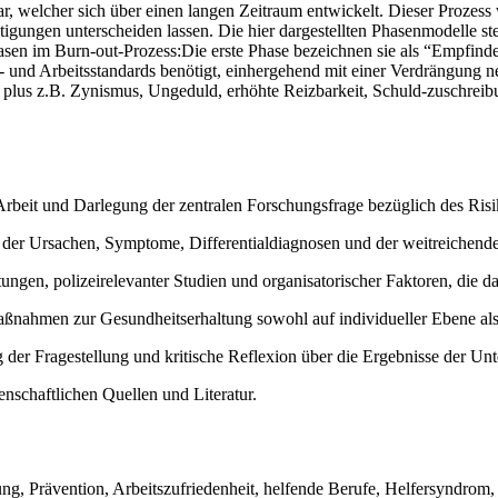
ar, welcher sich über einen langen Zeitraum entwickelt. Dieser Prozess wi
igungen unterscheiden lassen. Die hier dargestellten Phasenmodelle stel
asen im Burn-out-Prozess:Die erste Phase bezeichnen sie als “Empfin
- und Arbeitsstandards benötigt, einhergehend mit einer Verdrängung n
e plus z.B. Zynismus, Ungeduld, erhöhte Reizbarkeit, Schuld-zuschre
beit und Darlegung der zentralen Forschungsfrage bezüglich des Risik
, der Ursachen, Symptome, Differentialdiagnosen und der weitreichend
ungen, polizeirelevanter Studien und organisatorischer Faktoren, die d
nahmen zur Gesundheitserhaltung sowohl auf individueller Ebene als a
r Fragestellung und kritische Reflexion über die Ergebnisse der Unt
nschaftlichen Quellen und Literatur.
ng, Prävention, Arbeitszufriedenheit, helfende Berufe, Helfersyndrom, 