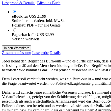
Leseprobe & Details
Blick ins Buch
eBook
für
US$ 21,99
Sofort herunterladen. Inkl. MwSt.
Format:
PDF – für alle Geräte
Paperback
für
US$ 32,99
Versand weltweit
In den Warenkorb
Zusammenfassung
Leseprobe
Details
Jeder kennt den Begriff des Burn-outs – und es dürfte klar sein, dass
sich sinngemäß auf den Menschen übertragen ließe. Den Begriff zu k
betroffen? Wie kommt es dazu, dass jemand ausbrennt und wie lässt e
Dem Leser soll verdeutlicht werden, was ein Burn-out ist – und was e
die Frage beantwortet werden, ob Polizeivollzugsbeamte grundsätzlic
Daher wird zunächst eine einheitliche Wissensgrundlage. Beginnend 
Verlauf beleuchtet, gefolgt von der Schilderung der vielfältigen,
persönlich als auch wirtschaftlich. Anschließend wird das Burn-out-S
Polizeibediensteten besteht und es werden evtl. sich aus der Poliz
zu mildern bzw. zu verhindern, dass es überhaupt zu einem Ausbrenn