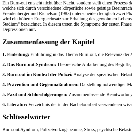
Ein Burn-out entsteht nicht über Nacht, sondern stellt einen Prozess d
welche sich durch verschiedene körperliche sowie geistige Beeinträcht
Freudenberger und Richelson (1983) unterscheiden lediglich zwei Ph
wird ein höherer Energieeinsatz zur Erhaltung des gewohnten Lebens
Stadium“ bezeichnet. In diesem treten die Symptome der ersten Phas
Depressionen auf.
Zusammenfassung der Kapitel
1. Einleitung:
Einführung in das Thema Burn-out, die Relevanz der Ar
2. Das Burn-out-Syndrom:
Theoretische Aufarbeitung des Begriffs
3. Burn-out im Kontext der Polizei:
Analyse der spezifischen Belast
4. Prävention und Gegenmaßnahmen:
Darstellung notwendiger Maß
5. Fazit und Schlussfolgerungen:
Zusammenfassende Beantwortung de
6. Literatur:
Verzeichnis der in der Bachelorarbeit verwendeten wisse
Schlüsselwörter
Burn-out-Syndrom, Polizeivollzugsbeamte, Stress, psychische Belastu