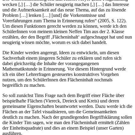
wecken [,] […] die Schüler neugierig machen [,] […] das Interesse
und die Aufmerksamkeit auf das neue Thema, auf das zu lösende
Problem […] lenken […] [und] die Vorkenntnisse und
Vorerfahrungen zum Thema in Erinnerung rufen“ (2005, S. 122).
Um diesen Funktionen gerecht werden zu können, werde ich den
SchülerInnen von meinem kleinen Neffen Tim aus der 2. Klasse
erzählen, der den Begriff ‚Flächeninhalt‘ aufgeschnappt hat und nun
neugierig wissen möchte, worum es sich dabei handelt.
Die Kinder werden angeregt, Ideen zu entwickeln, um diesen
Sachverhalt einem jüngeren Schüler zu erklären und rufen sich
dabei gleichzeitig die Inhalte der vorangegangenen
Mathematikstunde in Erinnerung. Vor diesem Hintergrund werde
ich ein über Lehrerfragen gesteuertes konstruktives Vorgehen
nutzen, um den SchülerInnen den Flächeninhalt nochmals
begreiflich zu machen.
So soll zunächst Tims Frage nach dem Begriff einer Fläche über
beispielhafte Flächen (Viereck, Dreieck und Kreis) und deren
gemeinsame Eigenschaften beantwortet werden. Dazu werde ich die
Flächen an der Tafel visualisieren, um die Gemeinsamkeiten
deutlich zu machen. Nach der grundlegenden Begriffsklärung sollen
die Kinder Tim sagen, wie man den Flächeninhalt ermittelt (Zählen
der Einheitsquadrate) und dies an einem Beispiel (unser Garten)
ausführen.