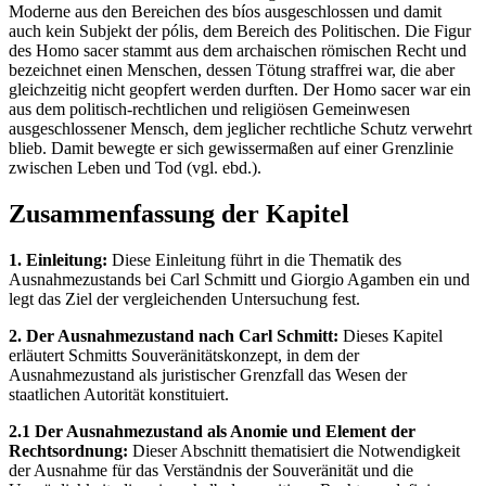
Moderne aus den Bereichen des bíos ausgeschlossen und damit
auch kein Subjekt der pólis, dem Bereich des Politischen. Die Figur
des Homo sacer stammt aus dem archaischen römischen Recht und
bezeichnet einen Menschen, dessen Tötung straffrei war, die aber
gleichzeitig nicht geopfert werden durften. Der Homo sacer war ein
aus dem politisch-rechtlichen und religiösen Gemeinwesen
ausgeschlossener Mensch, dem jeglicher rechtliche Schutz verwehrt
blieb. Damit bewegte er sich gewissermaßen auf einer Grenzlinie
zwischen Leben und Tod (vgl. ebd.).
Zusammenfassung der Kapitel
1. Einleitung:
Diese Einleitung führt in die Thematik des
Ausnahmezustands bei Carl Schmitt und Giorgio Agamben ein und
legt das Ziel der vergleichenden Untersuchung fest.
2. Der Ausnahmezustand nach Carl Schmitt:
Dieses Kapitel
erläutert Schmitts Souveränitätskonzept, in dem der
Ausnahmezustand als juristischer Grenzfall das Wesen der
staatlichen Autorität konstituiert.
2.1 Der Ausnahmezustand als Anomie und Element der
Rechtsordnung:
Dieser Abschnitt thematisiert die Notwendigkeit
der Ausnahme für das Verständnis der Souveränität und die