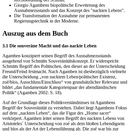
Giorgio Agambens biopolitische Erweiterung des
Ausnahmezustands und das Konzept des "nackten Lebens".
Die Transformation der Ausnahme zur permanenten
Regierungstechnik in der Moderne.
Auszug aus dem Buch
3.1 Die souveräne Macht und das nackte Leben
Agamben konzipiert seinen Begriff des Ausnahmezustands
ausgehend von Schmitts Souveränitätskonzept. Er widerspricht
Schmitts Begriff des Politischen, den dieser an der Unterscheidung
Freund/Feind festmacht. Nach Agamben ist diesbezüglich vielmehr
die Unterscheidung „von nacktem Leben/politischer Existenz,
zoé/bíos, Ausschluss/Einschluss“ von grundsätzlicher Relevanz und
bildet „das fundamentale Kategorienpaar der abendländischen
Politik“ (Agamben 2002: S. 18).
Auf der Grundlage dieses Politikverständnisses ist Agambens
Begriff der Souveränität zu verstehen. Dabei liegt Agambens Fokus
auf dem „nackten Leben“, das die Figur des „Homo sacer“
verkörpert. Agamben leitet seinen Begriff des nackten Lebens von
Aristoteles´ Unterscheidung von zoé als dem bloßen Lebendigsein
und bíos als der Art der Lebensführung ab. Die zoé war bis zur