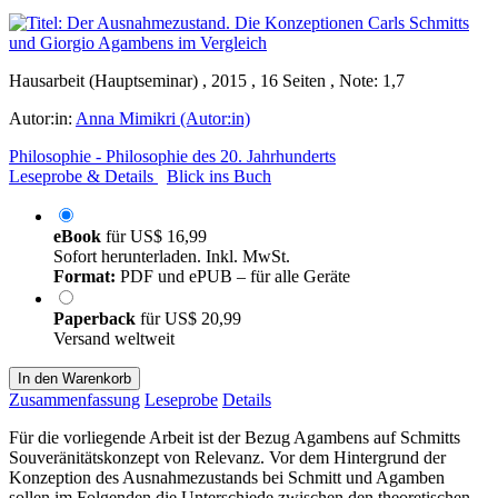
Hausarbeit (Hauptseminar) , 2015 , 16 Seiten , Note: 1,7
Autor:in:
Anna Mimikri (Autor:in)
Philosophie - Philosophie des 20. Jahrhunderts
Leseprobe & Details
Blick ins Buch
eBook
für
US$ 16,99
Sofort herunterladen. Inkl. MwSt.
Format:
PDF und ePUB – für alle Geräte
Paperback
für
US$ 20,99
Versand weltweit
In den Warenkorb
Zusammenfassung
Leseprobe
Details
Für die vorliegende Arbeit ist der Bezug Agambens auf Schmitts
Souveränitätskonzept von Relevanz. Vor dem Hintergrund der
Konzeption des Ausnahmezustands bei Schmitt und Agamben
sollen im Folgenden die Unterschiede zwischen den theoretischen