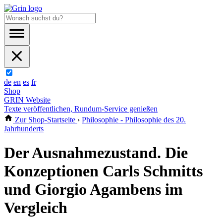
de
en
es
fr
Shop
GRIN Website
Texte veröffentlichen, Rundum-Service genießen
Zur Shop-Startseite
›
Philosophie - Philosophie des 20.
Jahrhunderts
Der Ausnahmezustand. Die
Konzeptionen Carls Schmitts
und Giorgio Agambens im
Vergleich