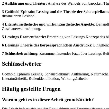
2 Aufklärung und Theater:
Analyse des Wandels von barocken Thea
3 Gotthold Ephraim Lessing und die Theorie der Schauspielkuns
distanzierten Position.
4 Literaturästhetische und wirkungsästhetische Aspekte:
Behandlu
Zuschauerwahrnehmung.
5 Lessings Dramentheorie:
Erörterung von Lessings Konzept des bür
6 Lessings Theorie des körpersprachlichen Ausdrucks:
Eingehende
7 Schlussbetrachtung:
Zusammenfassendes Fazit über Lessings Beitr
Schlüsselwörter
Gotthold Ephraim Lessing, Schauspielkunst, Aufklärung, Naturnachah
Literaturästhetik, Rollenidentifikation, Wirkungsästhetik.
Häufig gestellte Fragen
Worum geht es in dieser Arbeit grundsätzlich?
Die Arbeit befasst sich mit der Entwicklung und Systematisierung de