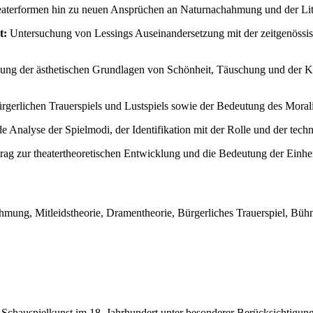
terformen hin zu neuen Ansprüchen an Naturnachahmung und der Liter
t:
Untersuchung von Lessings Auseinandersetzung mit der zeitgenössis
ng der ästhetischen Grundlagen von Schönheit, Täuschung und der Kau
gerlichen Trauerspiels und Lustspiels sowie der Bedeutung des Morali
 Analyse der Spielmodi, der Identifikation mit der Rolle und der tec
ag zur theatertheoretischen Entwicklung und die Bedeutung der Einh
mung, Mitleidstheorie, Dramentheorie, Bürgerliches Trauerspiel, Bühn
r Schauspielkunst im 18. Jahrhundert unter besonderer Berücksichtigun