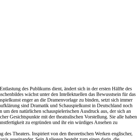
lastung des Publikums dient, ändert sich in der ersten Hälfte des
chenbildes wächst unter den Intellektuellen das Bewusstsein für das
pielkunst enger an die Dramenvorlage zu binden, setzt sich immer
haufklärung sind Dramatik und Schauspielkunst in Deutschland noch
on um den natürlichen schauspielerischen Ausdruck aus, der sich an
cher Gesichtspunkte mit der theatralischen Vorstellung. Sie alle haben
unstfertigkeit zu ergründen und ihr ein würdiges Ansehen zu
g des Theaters. Inspiriert von den theoretischen Werken englischer,
axis auseinander. Sein Anliegen besteht zum einen darin, die