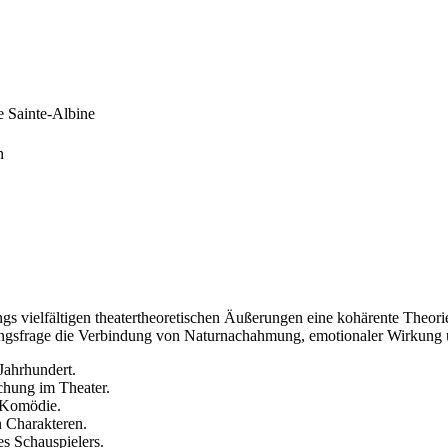
e Sainte-Albine
n
ngs vielfältigen theatertheoretischen Äußerungen eine kohärente Theori
hungsfrage die Verbindung von Naturnachahmung, emotionaler Wirkung u
Jahrhundert.
chung im Theater.
 Komödie.
n Charakteren.
s Schauspielers.