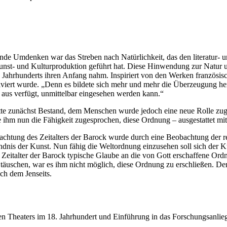
de Umdenken war das Streben nach Natürlichkeit, das den literatur- un
unst- und Kulturproduktion geführt hat. Diese Hinwendung zur Natur un
Jahrhunderts ihren Anfang nahm. Inspiriert von den Werken französisc
ativiert wurde. „Denn es bildete sich mehr und mehr die Überzeugung her
 aus verfügt, unmittelbar eingesehen werden kann.“
te zunächst Bestand, dem Menschen wurde jedoch eine neue Rolle zugesc
ihm nun die Fähigkeit zugesprochen, diese Ordnung – ausgestattet mit 
trachtung des Zeitalters der Barock wurde durch eine Beobachtung der re
nis der Kunst. Nun fähig die Weltordnung einzusehen soll sich der Kün
 Zeitalter der Barock typische Glaube an die von Gott erschaffene Or
uschen, war es ihm nicht möglich, diese Ordnung zu erschließen. Der
ch dem Jenseits.
n Theaters im 18. Jahrhundert und Einführung in das Forschungsanlieg