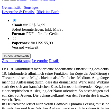
Germanistik - Sonstiges
Leseprobe & Details
Blick ins Buch
eBook
für
US$ 34,99
Sofort herunterladen. Inkl. MwSt.
Format:
PDF – für alle Geräte
Paperback
für
US$ 55,99
Versand weltweit
In den Warenkorb
Zusammenfassung
Leseprobe
Details
Das 18. Jahrhundert markiert eine bedeutsame Entwicklung des deutsc
18. Jahrhunderts allmählich seine Funktion. Im Zuge der Aufklärung 
Theater und seine Möglichkeiten als öffentliches Medium. Angefang
mehr die Auffassung durch, dass das dramatische Werk seine Wirkung 
stark der sich am französischen Klassizismus orientierenden Regelpoe
einer empirischen Auslegung der Natur orientiert. So beschäftigen sic
ein Ziel vor Augen: Die Schauspielkunst von den Fesseln des französ
verschaffen.
In Deutschland leistet allen voran Gotthold Ephraim Lessing mit sein
italienischer und französischer Autoren, setzt er sich in seinen Arb