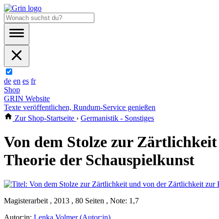
de
en
es
fr
Shop
GRIN Website
Texte veröffentlichen, Rundum-Service genießen
Zur Shop-Startseite
›
Germanistik - Sonstiges
Von dem Stolze zur Zärtlichkeit
Theorie der Schauspielkunst
Magisterarbeit , 2013 , 80 Seiten , Note: 1,7
Autor:in:
Lenka Volmer (Autor:in)