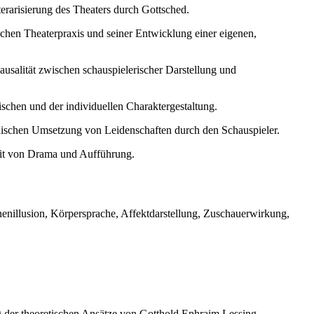
arisierung des Theaters durch Gottsched.
chen Theaterpraxis und seiner Entwicklung einer eigenen,
salität zwischen schauspielerischer Darstellung und
schen und der individuellen Charaktergestaltung.
hnischen Umsetzung von Leidenschaften durch den Schauspieler.
eit von Drama und Aufführung.
enillusion, Körpersprache, Affektdarstellung, Zuschauerwirkung,
g der theoretischen Ansätze von Gotthold Ephraim Lessing.