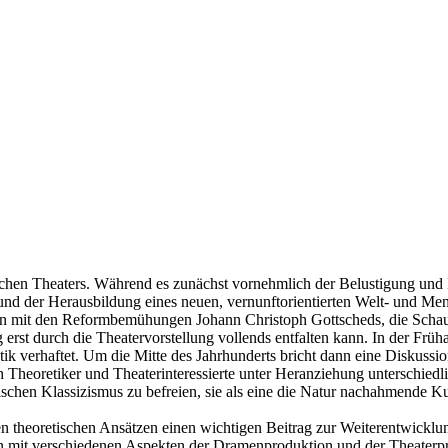
hen Theaters. Während es zunächst vornehmlich der Belustigung und Ent
und der Herausbildung eines neuen, vernunftorientierten Welt- und Mens
en mit den Reformbemühungen Johann Christoph Gottscheds, die Schaus
erst durch die Theatervorstellung vollends entfalten kann. In der Frü
tik verhaftet. Um die Mitte des Jahrhunderts bricht dann eine Diskussi
h Theoretiker und Theaterinteressierte unter Heranziehung unterschiedli
ischen Klassizismus zu befreien, sie als eine die Natur nachahmende K
en theoretischen Ansätzen einen wichtigen Beitrag zur Weiterentwicklun
eiten mit verschiedenen Aspekten der Dramenproduktion und der Theaterpr