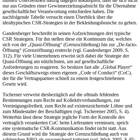
müssen Unternehmen häufig dagegen ankämpfen, dass sie sich nicht
nur aus Gründen einer Gewinnerzielungsabsicht für die Übernahme
gesellschaftlicher Verantwortung entschieden haben. Die
nachfolgende Tabelle versucht einen Überblick über die
idealtypischen CSR-Strategien in der Bekleidungsbranche zu geben.
Gandenberger beschreibt in seinen Aufzeichnungen drei typische
CSR Strategien. Für ihn stellen diese ein Kontinuum dar, welches
sich von der „Quasi-Öffnung“ (Grenzschließung) hin zur „De-facto-
Öffnung“ (Grenzöffnung) erstreckt (vgl. Gandenberger 2009, S.
312). Für viele Unternehmen erweist sich dabei die Strategie der
Quasi-Öffnung am nützlichsten, um auf gesellschaftliche
Anforderungen zu reagieren. So besitzen fast alle „Global Player“
dieses Geschäftszweigs einen eigenen „Code of Conduct“ (CoC),
der für die Vertragspartner schnell zu einem festgeschriebenen
Gesetz wird.
Tscherner verweist diesbezüglich auf die oftmals fehlenden
Bestimmungen zum Recht auf Kollektivverhandlungen, zur
Vereinigungsfreiheit, zum Recht auf existenzsichernde Löhne und
zum Mindestalter der Beschäftigten (vgl. Tscherener 2005, S. 4).
Weiterhin lässt diese Strategie jegliche Form der Kontrolle des
vertraglich verankerten CoC beim Lieferanten vermissen, sprich
eine systematische CSR-Kommunikation findet nicht statt. Aus
diesem Grund wird die Strategie der Grenzschließung auch von
zahlreichen NRO als unzureichend kritisiert (vgl. Wick 2005, S.45;