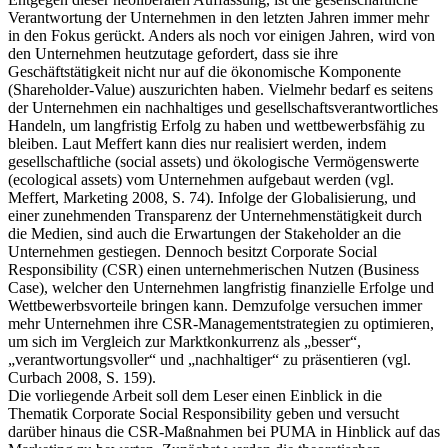
Verantwortung der Unternehmen in den letzten Jahren immer mehr
in den Fokus gerückt. Anders als noch vor einigen Jahren, wird von
den Unternehmen heutzutage gefordert, dass sie ihre
Geschäftstätigkeit nicht nur auf die ökonomische Komponente
(Shareholder-Value) auszurichten haben. Vielmehr bedarf es seitens
der Unternehmen ein nachhaltiges und gesellschaftsverantwortliches
Handeln, um langfristig Erfolg zu haben und wettbewerbsfähig zu
bleiben. Laut Meffert kann dies nur realisiert werden, indem
gesellschaftliche (social assets) und ökologische Vermögenswerte
(ecological assets) vom Unternehmen aufgebaut werden (vgl.
Meffert, Marketing 2008, S. 74). Infolge der Globalisierung, und
einer zunehmenden Transparenz der Unternehmenstätigkeit durch
die Medien, sind auch die Erwartungen der Stakeholder an die
Unternehmen gestiegen. Dennoch besitzt Corporate Social
Responsibility (CSR) einen unternehmerischen Nutzen (Business
Case), welcher den Unternehmen langfristig finanzielle Erfolge und
Wettbewerbsvorteile bringen kann. Demzufolge versuchen immer
mehr Unternehmen ihre CSR-Managementstrategien zu optimieren,
um sich im Vergleich zur Marktkonkurrenz als „besser“,
„verantwortungsvoller“ und „nachhaltiger“ zu präsentieren (vgl.
Curbach 2008, S. 159).
Die vorliegende Arbeit soll dem Leser einen Einblick in die
Thematik Corporate Social Responsibility geben und versucht
darüber hinaus die CSR-Maßnahmen bei PUMA in Hinblick auf das