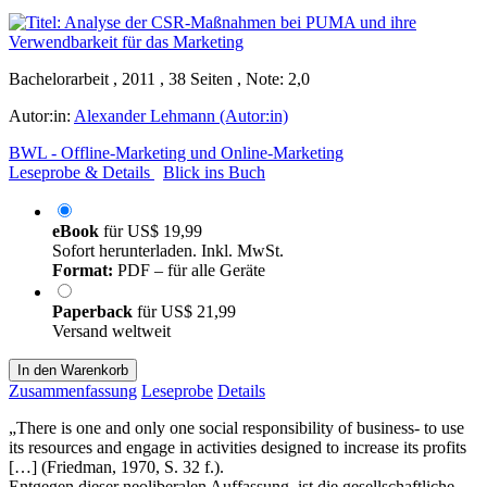
Bachelorarbeit , 2011 , 38 Seiten , Note: 2,0
Autor:in:
Alexander Lehmann (Autor:in)
BWL - Offline-Marketing und Online-Marketing
Leseprobe & Details
Blick ins Buch
eBook
für
US$ 19,99
Sofort herunterladen. Inkl. MwSt.
Format:
PDF – für alle Geräte
Paperback
für
US$ 21,99
Versand weltweit
In den Warenkorb
Zusammenfassung
Leseprobe
Details
„There is one and only one social responsibility of business- to use
its resources and engage in activities designed to increase its profits
[…] (Friedman, 1970, S. 32 f.).
Entgegen dieser neoliberalen Auffassung, ist die gesellschaftliche