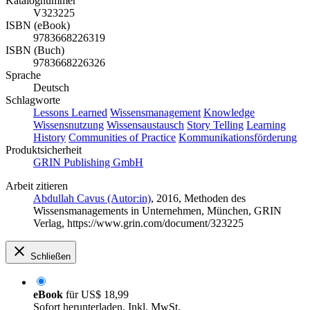
Katalognummer
V323225
ISBN (eBook)
9783668226319
ISBN (Buch)
9783668226326
Sprache
Deutsch
Schlagworte
Lessons Learned
Wissensmanagement
Knowledge
Wissensnutzung
Wissensaustausch
Story Telling
Learning
History
Communities of Practice
Kommunikationsförderung
Produktsicherheit
GRIN Publishing GmbH
Arbeit zitieren
Abdullah Cavus (Autor:in)
, 2016, Methoden des
Wissensmanagements in Unternehmen, München, GRIN
Verlag, https://www.grin.com/document/323225
Schließen
eBook
für
US$ 18,99
Sofort herunterladen. Inkl. MwSt.