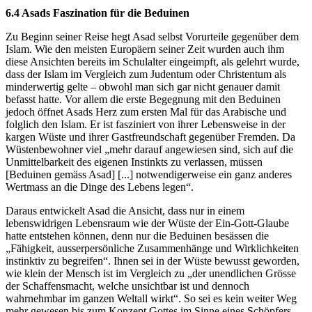
6.4 Asads Faszination für die Beduinen
Zu Beginn seiner Reise hegt Asad selbst Vorurteile gegenüber dem
Islam. Wie den meisten Europäern seiner Zeit wurden auch ihm
diese Ansichten bereits im Schulalter eingeimpft, als gelehrt wurde,
dass der Islam im Vergleich zum Judentum oder Christentum als
minderwertig gelte – obwohl man sich gar nicht genauer damit
befasst hatte. Vor allem die erste Begegnung mit den Beduinen
jedoch öffnet Asads Herz zum ersten Mal für das Arabische und
folglich den Islam. Er ist fasziniert von ihrer Lebensweise in der
kargen Wüste und ihrer Gastfreundschaft gegenüber Fremden. Da
Wüstenbewohner viel „mehr darauf angewiesen sind, sich auf die
Unmittelbarkeit des eigenen Instinkts zu verlassen, müssen
[Beduinen gemäss Asad] [...] notwendigerweise ein ganz anderes
Wertmass an die Dinge des Lebens legen“.
Daraus entwickelt Asad die Ansicht, dass nur in einem
lebenswidrigen Lebensraum wie der Wüste der Ein-Gott-Glaube
hatte entstehen können, denn nur die Beduinen besässen die
„Fähigkeit, ausserpersönliche Zusammenhänge und Wirklichkeiten
instinktiv zu begreifen“. Ihnen sei in der Wüste bewusst geworden,
wie klein der Mensch ist im Vergleich zu „der unendlichen Grösse
der Schaffensmacht, welche unsichtbar ist und dennoch
wahrnehmbar im ganzen Weltall wirkt“. So sei es kein weiter Weg
mehr gewesen bis zum Konzept Gottes im Sinne eines Schöpfers.