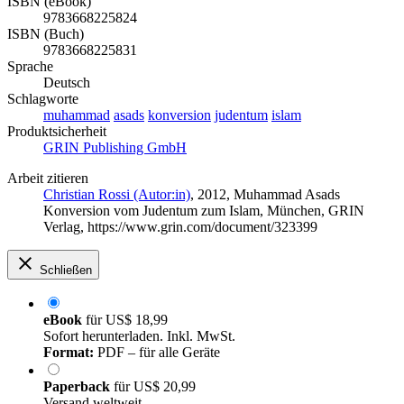
ISBN (eBook)
9783668225824
ISBN (Buch)
9783668225831
Sprache
Deutsch
Schlagworte
muhammad
asads
konversion
judentum
islam
Produktsicherheit
GRIN Publishing GmbH
Arbeit zitieren
Christian Rossi (Autor:in)
, 2012, Muhammad Asads
Konversion vom Judentum zum Islam, München, GRIN
Verlag, https://www.grin.com/document/323399
Schließen
eBook
für
US$ 18,99
Sofort herunterladen. Inkl. MwSt.
Format:
PDF – für alle Geräte
Paperback
für
US$ 20,99
Versand weltweit