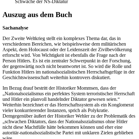
Schwäche der NS-Diktatur
Auszug aus dem Buch
Sachanalyse
Der Zweite Weltkrieg stellt ein komplexes Thema dar, das in
verschiedenen Bereichen, wie beispielsweise dem militärischen
Aspekt, dem Holocaust oder der Leidenszeit der Zivilbevölkerung
erforscht wird. Von Wichtigkeit ist ebenfalls die Frage nach der
Person Hitlers. Es ist ein zentraler Schwerpunkt in der Forschung,
der gegenwärtig noch nicht beantwortet ist. So wird die Rolle und
Funktion Hitlers im nationalsozialistischen Herrschaftsgefüge in der
Geschichtswissenschaft weiterhin kontrovers diskutiert.
Im Bezug drauf bestritt der Historiker Mommsen, dass der
„Nationalsozialismus ein perfektes System terroristischer Herrschaft
und Hitler ein planvoll handelnder Diktator gewesen seien.“
Weiterhin bezeichnet er das Herrschaftssystem als ein Konglomerat
vieler konkurrierender Instanzen, sprich als Polykratie.
Demgegenüber äußert der Historiker Wehler zu der Problematik des
„schwachen Diktators, dass der Nationalsozialismus ohne Hitler
nicht diese Machtfülle hätte bekommen können und eher eine
autoritär-nationalsozialistische Partei mit unklaren Zielen geblieben
wäre.