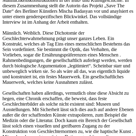
Männlichkeitskonstruktionen in der Bild- und Kunstgeschichte. In
diesem Zusammenhang stellt die Autorin das Projekt „Save The
Date“ des Berliner Künstlers Mischa Badasyan vor und anaylsiert es
unter einem genderspezifischen Blickwinkel. Das vollständige
Interview ist im Anhang der Arbeit enthalten.
Männlich. Weiblich. Diese Dichotomie der
Geschlechterwahrnehmung prägt unser ganzes Leben. Ein
Konstrukt, welches ab Tag Eins eines menschlichen Bestehens das
Sein vordefiniert. Sie bestimmt die Optik, das Verhalten, die
Vorlieben, sogar die Ernährungspräferenzen eines Menschen .
Rahmenbedingungen, die gesellschaftlich auferlegt werden, werden
durch biologische Argumentation „legitimiert“. Scheinbar starr und
unbeweglich wirken sie. So als wäre all das, was eigentlich liquide
und konstruiert ist, ein festes Mauerwerk. Ein gesellschaftliches
Mauerwerk, welches keine Ausnahmen zulässt.
Gesellschaften haben allerdings, vermutlich ohne diese Absicht zu
hegen, eine Chronik erschaffen, die beweist, dass feste
Geschlechterbilder als solche nicht existent sind: Museen und
Ausstellungen. Mit Sicherheit lässt sich dies auch auf andere Ebenen
außer die der schaffenden Künste extrapolieren, zum Beispiel die
Medizin oder die Literatur. Doch kaum ein Bereich der Gesellschaft
lässt solch einen visuellen und greifbaren Zugang zu der
Konstruktion von Geschlechternormen zu, wie die haptische Kunst .