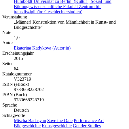
Humboldt-Universität zu Berlin (Kultur-, Sozial- und
Bildungswissenschaftliche Fakultät Zentrum für
transdisziplinäre Geschlechterstudien)
Veranstaltung
„Männer! Konstruktion von Männlichkeit in Kunst- und
Bildgeschichte“
Note
1,0
Autor
Ekaterina Kadykova (Autor:in)
Erscheinungsjahr
2015
Seiten
64
Katalognummer
V323719
ISBN (eBook)
9783668228702
ISBN (Buch)
9783668228719
Sprache
Deutsch
Schlagworte
Mischa Badasyan
Save the Date
Performance Art
Bildgeschichte
Kunstgeschichte
Gender Studies