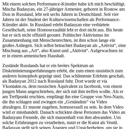
Mit einem solchen Performance-Künstler habe ich mich beschäftigt.
Mischa Badasyan, ein 27-jähriger Armenier, geboren in Rostow am
Don in Russland, lebt seit sechs Jahren in Deutschland. Seit vier
Jahren ist der Student der Kulturwissenschaften als Performance-
Künstler aktiv. In Russland erlebt Badasyan eine verhärtete
Gesellschaft, seine Homosexualität lebt er dort nicht aus. Bis heute
hat er sich nicht offiziell geoutet. Politischer Aktivismus im
Zusammenhang mit Menschenrechten, ist ihm schon lange ein
großes Anliegen. Sich selbst betrachtet Badasyan als „Artivist“, eine
Mischung aus „Art“, also Kunst und „Aktivist“. Aufgewachsen ist
er in einem armenischen Haushalt.
Zustände Russlands hat er ein breites Spektrum an
Diskriminierungserfahrungen erlebt, die zum einen rassistisch zum
anderen homophob geprägt sind. Das schlimmste Erlebnis geschah,
als Badasyan 2012 nach Russland fuhr. Dort wurde er via
Vkontakte.ru, dem russischen Äquivalent zu facebook, von einem
jungen Mann angeschrieben, der sich mit ihm treffen wollte. Als er
am Treffpunkt erschien, empfängt ihn eine Gruppe von Neo-Nazis,
die ihn schlagen und zwingen ein „Geständnis“ via Video
abzulegen. Er musste zugeben, homosexuell zu sein. In dem Video
wird er misshandelt. Danach schickten diese Personen das Video an
Badasyans Freunde, die sich massenhaft von ihm abwanden. Um
solche Erfahrungen zu verarbeiten, nutzt er die Kunst als Ventil.
Badasyan stellt sich seinen Ängsten und Unsicherheiten, um sie in