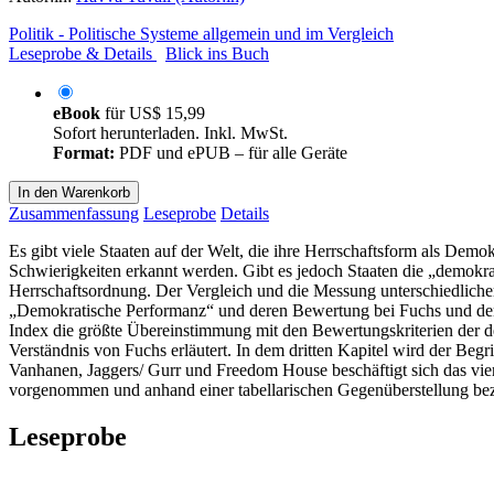
Politik - Politische Systeme allgemein und im Vergleich
Leseprobe & Details
Blick ins Buch
eBook
für
US$ 15,99
Sofort herunterladen. Inkl. MwSt.
Format:
PDF und ePUB – für alle Geräte
In den Warenkorb
Zusammenfassung
Leseprobe
Details
Es gibt viele Staaten auf der Welt, die ihre Herrschaftsform als D
Schwierigkeiten erkannt werden. Gibt es jedoch Staaten die „demokratis
Herrschaftsordnung. Der Vergleich und die Messung unterschiedlicher 
„Demokratische Performanz“ und deren Bewertung bei Fuchs und den 
Index die größte Übereinstimmung mit den Bewertungskriterien der 
Verständnis von Fuchs erläutert. In dem dritten Kapitel wird der Begr
Vanhanen, Jaggers/ Gurr und Freedom House beschäftigt sich das viert
vorgenommen und anhand einer tabellarischen Gegenüberstellung bez
Leseprobe