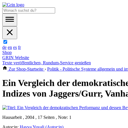
de
en
es
fr
Shop
GRIN Website
Texte veröffentlichen, Rundum-Service genießen
Zur Shop-Startseite
›
Politik - Politische Systeme allgemein und i
Ein Vergleich der demokratisc
Indizes von Jaggers/Gurr, Van
Hausarbeit , 2004 , 17 Seiten , Note: 1
Autor:in:
Havva Yuvali (Autor:in)