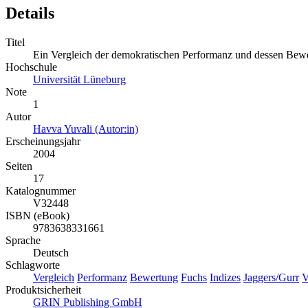
Details
Titel
Ein Vergleich der demokratischen Performanz und dessen Bew
Hochschule
Universität Lüneburg
Note
1
Autor
Havva Yuvali (Autor:in)
Erscheinungsjahr
2004
Seiten
17
Katalognummer
V32448
ISBN (eBook)
9783638331661
Sprache
Deutsch
Schlagworte
Vergleich
Performanz
Bewertung
Fuchs
Indizes
Jaggers/Gurr
V
Produktsicherheit
GRIN Publishing GmbH