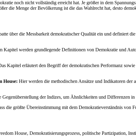
okratie noch nicht vollständig erreicht hat. Je größer in dem Spannun
ßer die Menge der Bevölkerung ist die das Wahlrecht hat, desto demokra
ebatte über die Messbarkeit demokratischer Qualität ein und definiert d
m Kapitel werden grundlegende Definitionen von Demokratie und Autokr
as Kapitel erläutert den Begriff der demokratischen Performanz sowie 
om House:
Hier werden die methodischen Ansätze und Indikatoren der 
he Gegenüberstellung der Indizes, um Ähnlichkeiten und Differenzen in
 dass die größte Übereinstimmung mit dem Demokratieverständnis von Fu
edom House, Demokratisierungsprozess, politische Partizipation, Inst