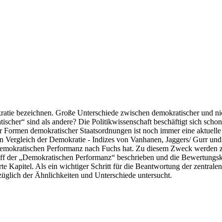
emokratie bezeichnen. Große Unterschiede zwischen demokratischer und 
cher“ sind als andere? Die Politikwissenschaft beschäftigt sich schon s
Formen demokratischer Staatsordnungen ist noch immer eine aktuelle Fr
Vergleich der Demokratie - Indizes von Vanhanen, Jaggers/ Gurr und 
demokratischen Performanz nach Fuchs hat. Zu diesem Zweck werden z
iff der „Demokratischen Performanz“ beschrieben und die Bewertungskrit
e Kapitel. Als ein wichtiger Schritt für die Beantwortung der zentrale
üglich der Ähnlichkeiten und Unterschiede untersucht.