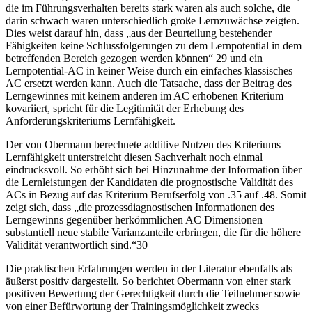
die im Führungsverhalten bereits stark waren als auch solche, die
darin schwach waren unterschiedlich große Lernzuwächse zeigten.
Dies weist darauf hin, dass „aus der Beurteilung bestehender
Fähigkeiten keine Schlussfolgerungen zu dem Lernpotential in dem
betreffenden Bereich gezogen werden können“ 29 und ein
Lernpotential-AC in keiner Weise durch ein einfaches klassisches
AC ersetzt werden kann. Auch die Tatsache, dass der Beitrag des
Lerngewinnes mit keinem anderen im AC erhobenen Kriterium
kovariiert, spricht für die Legitimität der Erhebung des
Anforderungskriteriums Lernfähigkeit.
Der von Obermann berechnete additive Nutzen des Kriteriums
Lernfähigkeit unterstreicht diesen Sachverhalt noch einmal
eindrucksvoll. So erhöht sich bei Hinzunahme der Information über
die Lernleistungen der Kandidaten die prognostische Validität des
ACs in Bezug auf das Kriterium Berufserfolg von .35 auf .48. Somit
zeigt sich, dass „die prozessdiagnostischen Informationen des
Lerngewinns gegenüber herkömmlichen AC Dimensionen
substantiell neue stabile Varianzanteile erbringen, die für die höhere
Validität verantwortlich sind.“30
Die praktischen Erfahrungen werden in der Literatur ebenfalls als
äußerst positiv dargestellt. So berichtet Obermann von einer stark
positiven Bewertung der Gerechtigkeit durch die Teilnehmer sowie
von einer Befürwortung der Trainingsmöglichkeit zwecks