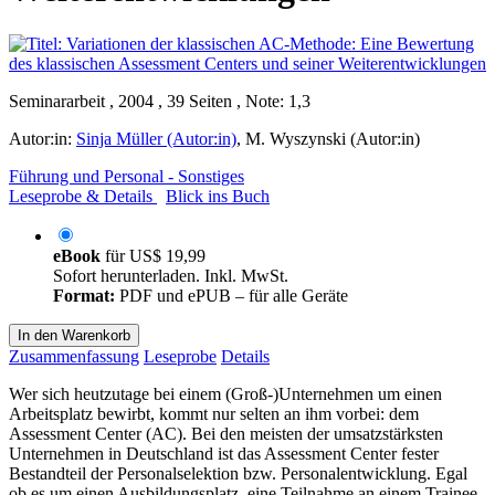
Seminararbeit , 2004 , 39 Seiten , Note: 1,3
Autor:in:
Sinja Müller (Autor:in)
,
M. Wyszynski (Autor:in)
Führung und Personal - Sonstiges
Leseprobe & Details
Blick ins Buch
eBook
für
US$ 19,99
Sofort herunterladen. Inkl. MwSt.
Format:
PDF und ePUB – für alle Geräte
In den Warenkorb
Zusammenfassung
Leseprobe
Details
Wer sich heutzutage bei einem (Groß-)Unternehmen um einen
Arbeitsplatz bewirbt, kommt nur selten an ihm vorbei: dem
Assessment Center (AC). Bei den meisten der umsatzstärksten
Unternehmen in Deutschland ist das Assessment Center fester
Bestandteil der Personalselektion bzw. Personalentwicklung. Egal
ob es um einen Ausbildungsplatz, eine Teilnahme an einem Trainee-