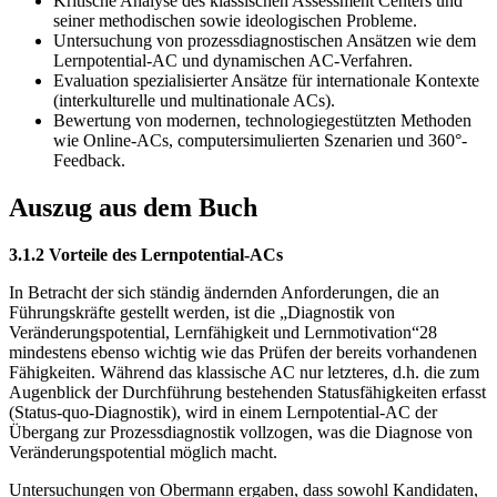
Kritische Analyse des klassischen Assessment Centers und
seiner methodischen sowie ideologischen Probleme.
Untersuchung von prozessdiagnostischen Ansätzen wie dem
Lernpotential-AC und dynamischen AC-Verfahren.
Evaluation spezialisierter Ansätze für internationale Kontexte
(interkulturelle und multinationale ACs).
Bewertung von modernen, technologiegestützten Methoden
wie Online-ACs, computersimulierten Szenarien und 360°-
Feedback.
Auszug aus dem Buch
3.1.2 Vorteile des Lernpotential-ACs
In Betracht der sich ständig ändernden Anforderungen, die an
Führungskräfte gestellt werden, ist die „Diagnostik von
Veränderungspotential, Lernfähigkeit und Lernmotivation“28
mindestens ebenso wichtig wie das Prüfen der bereits vorhandenen
Fähigkeiten. Während das klassische AC nur letzteres, d.h. die zum
Augenblick der Durchführung bestehenden Statusfähigkeiten erfasst
(Status-quo-Diagnostik), wird in einem Lernpotential-AC der
Übergang zur Prozessdiagnostik vollzogen, was die Diagnose von
Veränderungspotential möglich macht.
Untersuchungen von Obermann ergaben, dass sowohl Kandidaten,