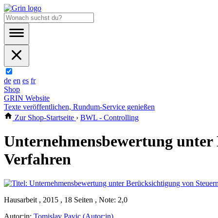
de
en
es
fr
Shop
GRIN Website
Texte veröffentlichen, Rundum-Service genießen
Zur Shop-Startseite
›
BWL - Controlling
Unternehmensbewertung unter B
Verfahren
Hausarbeit , 2015 , 18 Seiten , Note: 2,0
Autor:in:
Tomislav Pavic (Autor:in)