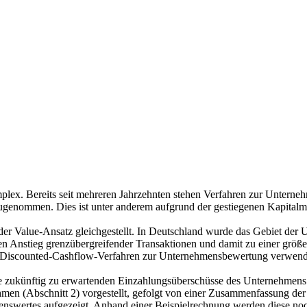
ex. Bereits seit mehreren Jahrzehnten stehen Verfahren zur Unterneh
zugenommen. Dies ist unter anderem aufgrund der gestiegenen Kapital
r Value-Ansatz gleichgestellt. In Deutschland wurde das Gebiet der 
en Anstieg grenzübergreifender Transaktionen und damit zu einer gr
 Discounted-Cashflow-Verfahren zur Unternehmensbewertung verwend
e zukünftig zu erwartenden Einzahlungsüberschüsse des Unternehmens a
men (Abschnitt 2) vorgestellt, gefolgt von einer Zusammenfassung de
nswertes aufgezeigt. Anhand einer Beispielrechnung werden diese noc