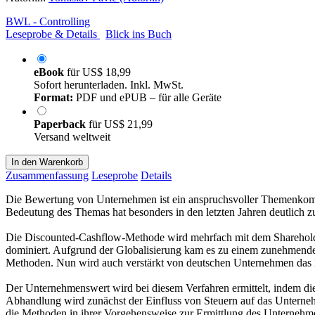
BWL - Controlling
Leseprobe & Details
Blick ins Buch
eBook
für
US$ 18,99
Sofort herunterladen. Inkl. MwSt.
Format:
PDF und ePUB – für alle Geräte
Paperback
für
US$ 21,99
Versand weltweit
In den Warenkorb
Zusammenfassung
Leseprobe
Details
Die Bewertung von Unternehmen ist ein anspruchsvoller Themenkompl
Bedeutung des Themas hat besonders in den letzten Jahren deutlich 
Die Discounted-Cashflow-Methode wird mehrfach mit dem Shareholde
dominiert. Aufgrund der Globalisierung kam es zu einem zunehmend
Methoden. Nun wird auch verstärkt von deutschen Unternehmen das
Der Unternehmenswert wird bei diesem Verfahren ermittelt, indem di
Abhandlung wird zunächst der Einfluss von Steuern auf das Unterneh
die Methoden in ihrer Vorgehensweise zur Ermittlung des Unternehme