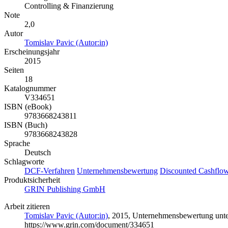
Controlling & Finanzierung
Note
2,0
Autor
Tomislav Pavic (Autor:in)
Erscheinungsjahr
2015
Seiten
18
Katalognummer
V334651
ISBN (eBook)
9783668243811
ISBN (Buch)
9783668243828
Sprache
Deutsch
Schlagworte
DCF-Verfahren
Unternehmensbewertung
Discounted Cashflow
Produktsicherheit
GRIN Publishing GmbH
Arbeit zitieren
Tomislav Pavic (Autor:in)
, 2015, Unternehmensbewertung unte
https://www.grin.com/document/334651