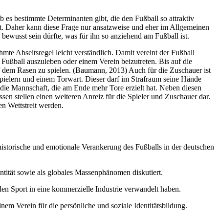
ob es bestimmte Determinanten gibt, die den Fußball so attraktiv
gt. Daher kann diese Frage nur ansatzweise und eher im Allgemeinen
bewusst sein dürfte, was für ihn so anziehend am Fußball ist.
ühmte Abseitsregel leicht verständlich. Damit vereint der Fußball
Fußball auszuleben oder einem Verein beizutreten. Bis auf die
auf dem Rasen zu spielen. (Baumann, 2013) Auch für die Zuschauer ist
dspielern und einem Torwart. Dieser darf im Strafraum seine Hände
 die Mannschaft, die am Ende mehr Tore erzielt hat. Neben diesen
sen stellen einen weiteren Anreiz für die Spieler und Zuschauer dar.
en Wettstreit werden.
istorische und emotionale Verankerung des Fußballs in der deutschen
entität sowie als globales Massenphänomen diskutiert.
en Sport in eine kommerzielle Industrie verwandelt haben.
nem Verein für die persönliche und soziale Identitätsbildung.