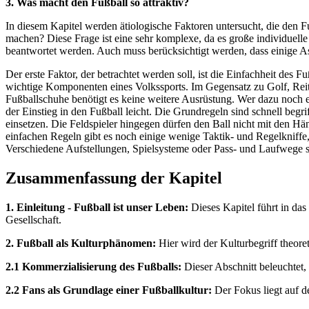
3. Was macht den Fußball so attraktiv?
In diesem Kapitel werden ätiologische Faktoren untersucht, die den Fu
machen? Diese Frage ist eine sehr komplexe, da es große individuel
beantwortet werden. Auch muss berücksichtigt werden, dass einige Asp
Der erste Faktor, der betrachtet werden soll, ist die Einfachheit des F
wichtige Komponenten eines Volkssports. Im Gegensatz zu Golf, Reiten
Fußballschuhe benötigt es keine weitere Ausrüstung. Wer dazu noch ei
der Einstieg in den Fußball leicht. Die Grundregeln sind schnell beg
einsetzen. Die Feldspieler hingegen dürfen den Ball nicht mit den H
einfachen Regeln gibt es noch einige wenige Taktik- und Regelkniffe, 
Verschiedene Aufstellungen, Spielsysteme oder Pass- und Laufwege si
Zusammenfassung der Kapitel
1. Einleitung - Fußball ist unser Leben:
Dieses Kapitel führt in da
Gesellschaft.
2. Fußball als Kulturphänomen:
Hier wird der Kulturbegriff theoret
2.1 Kommerzialisierung des Fußballs:
Dieser Abschnitt beleuchtet,
2.2 Fans als Grundlage einer Fußballkultur:
Der Fokus liegt auf de