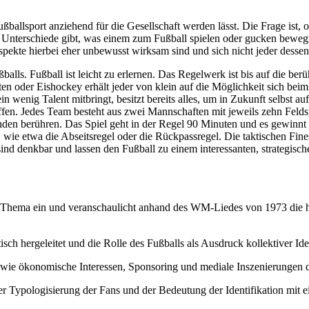
ßballsport anziehend für die Gesellschaft werden lässt. Die Frage ist, 
le Unterschiede gibt, was einem zum Fußball spielen oder gucken bewe
ekte hierbei eher unbewusst wirksam sind und sich nicht jeder dessen 
ußballs. Fußball ist leicht zu erlernen. Das Regelwerk ist bis auf die ber
 oder Eishockey erhält jeder von klein auf die Möglichkeit sich beim 
n wenig Talent mitbringt, besitzt bereits alles, um in Zukunft selbst 
riffen. Jedes Team besteht aus zwei Mannschaften mit jeweils zehn Fel
änden berühren. Das Spiel geht in der Regel 90 Minuten und es gewinnt
wie etwa die Abseitsregel oder die Rückpassregel. Die taktischen Fines
nd denkbar und lassen den Fußball zu einem interessanten, strategisch
s Thema ein und veranschaulicht anhand des WM-Liedes von 1973 die h
isch hergeleitet und die Rolle des Fußballs als Ausdruck kollektiver Id
 wie ökonomische Interessen, Sponsoring und mediale Inszenierungen d
r Typologisierung der Fans und der Bedeutung der Identifikation mit ei