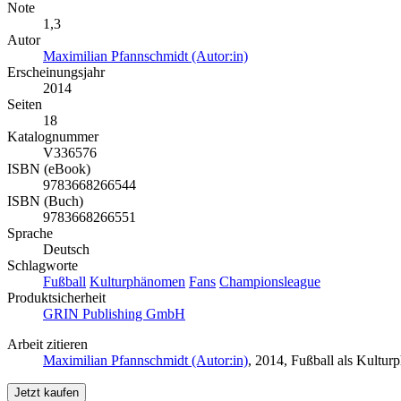
Note
1,3
Autor
Maximilian Pfannschmidt (Autor:in)
Erscheinungsjahr
2014
Seiten
18
Katalognummer
V336576
ISBN (eBook)
9783668266544
ISBN (Buch)
9783668266551
Sprache
Deutsch
Schlagworte
Fußball
Kulturphänomen
Fans
Championsleague
Produktsicherheit
GRIN Publishing GmbH
Arbeit zitieren
Maximilian Pfannschmidt (Autor:in)
, 2014, Fußball als Kultu
Jetzt kaufen