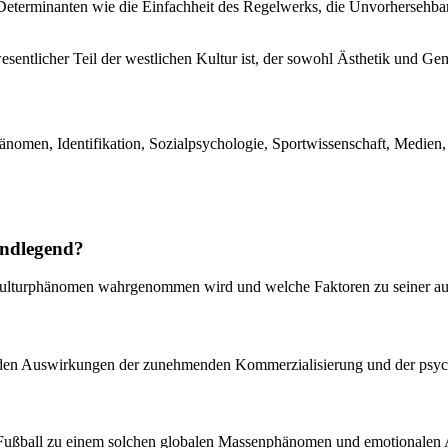
Determinanten wie die Einfachheit des Regelwerks, die Unvorhersehbark
sentlicher Teil der westlichen Kultur ist, der sowohl Ästhetik und Geme
men, Identifikation, Sozialpsychologie, Sportwissenschaft, Medien, S
undlegend?
Kulturphänomen wahrgenommen wird und welche Faktoren zu seiner auße
s, den Auswirkungen der zunehmenden Kommerzialisierung und der psy
die Fußball zu einem solchen globalen Massenphänomen und emotionale