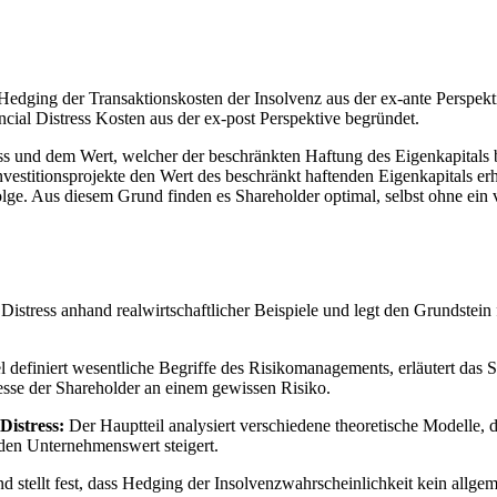
edging der Transaktionskosten der Insolvenz aus der ex-ante Perspekt
al Distress Kosten aus der ex-post Perspektive begründet.
ss und dem Wert, welcher der beschränkten Haftung des Eigenkapitals
nvestitionsprojekte den Wert des beschränkt haftenden Eigenkapitals er
olge. Aus diesem Grund finden es Shareholder optimal, selbst ohne ein
 Distress anhand realwirtschaftlicher Beispiele und legt den Grundste
 definiert wesentliche Begriffe des Risikomanagements, erläutert das 
sse der Shareholder an einem gewissen Risiko.
Distress:
Der Hauptteil analysiert verschiedene theoretische Modelle, 
den Unternehmenswert steigert.
 stellt fest, dass Hedging der Insolvenzwahrscheinlichkeit kein allgeme