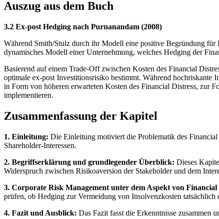
Auszug aus dem Buch
3.2 Ex-post Hedging nach Purnanandam (2008)
Während Smith/Stulz durch ihr Modell eine positive Begründung für H
dynamisches Modell einer Unternehmung, welches Hedging der Financi
Basierend auf einem Trade-Off zwischen Kosten des Financial Distre
optimale ex-post Investitionsrisiko bestimmt. Während hochriskante I
in Form von höheren erwarteten Kosten des Financial Distress, zur F
implementieren.
Zusammenfassung der Kapitel
1. Einleitung:
Die Einleitung motiviert die Problematik des Financial
Shareholder-Interessen.
2. Begriffserklärung und grundlegender Überblick:
Dieses Kapitel
Widerspruch zwischen Risikoaversion der Stakeholder und dem Intere
3. Corporate Risk Management unter dem Aspekt von Financial 
prüfen, ob Hedging zur Vermeidung von Insolvenzkosten tatsächlich 
4. Fazit und Ausblick:
Das Fazit fasst die Erkenntnisse zusammen und