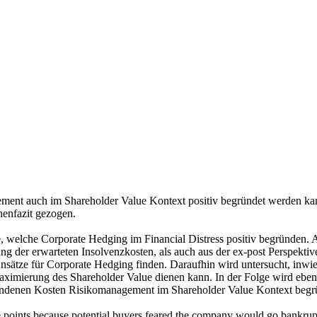
ment auch im Shareholder Value Kontext positiv begründet werden ka
henfazit gezogen.
, welche Corporate Hedging im Financial Distress positiv begründen. 
rung der erwarteten Insolvenzkosten, als auch aus der ex-post Perspek
 Ansätze für Corporate Hedging finden. Daraufhin wird untersucht, inw
 Maximierung des Shareholder Value dienen kann. In der Folge wird ebe
erbundenen Kosten Risikomanagement im Shareholder Value Kontext beg
age points because potential buyers feared the company would go bank