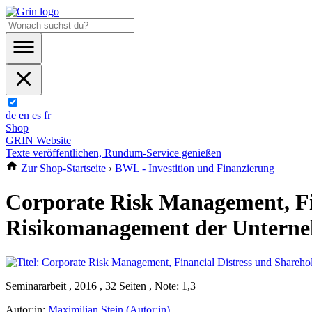
de
en
es
fr
Shop
GRIN Website
Texte veröffentlichen, Rundum-Service genießen
Zur Shop-Startseite
›
BWL - Investition und Finanzierung
Corporate Risk Management, Fi
Risikomanagement der Untern
Seminararbeit , 2016 , 32 Seiten , Note: 1,3
Autor:in:
Maximilian Stein (Autor:in)