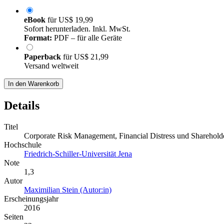
eBook
für
US$ 19,99
Sofort herunterladen. Inkl. MwSt.
Format:
PDF – für alle Geräte
Paperback
für
US$ 21,99
Versand weltweit
In den Warenkorb
Details
Titel
Corporate Risk Management, Financial Distress und Shareho
Hochschule
Friedrich-Schiller-Universität Jena
Note
1,3
Autor
Maximilian Stein (Autor:in)
Erscheinungsjahr
2016
Seiten