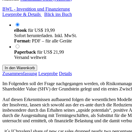
BWL - Investition und Finanzierung
Leseprobe & Details
Blick ins Buch
eBook
für
US$ 19,99
Sofort herunterladen. Inkl. MwSt.
Format:
PDF – für alle Geräte
Paperback
für
US$ 21,99
Versand weltweit
In den Warenkorb
Zusammenfassung
Leseprobe
Details
Im Folgenden soll der Frage nachgegangen werden, ob Risikomanage
Shareholder Value (SHV) der Grundstein gelegt und ein erstes Zwisc
Auf diesen Erkenntnissen aufbauend folgen die wesentlichen Modelle
der Insolvenz, lassen sich sowohl aus der ex-ante durch die Reduzie
insbesondere durch das Erhalten seines „upside potentials“, positive
durch die Ausgestaltung mit Termingeschäften, als Substitut für die
untersucht und ermittelt, ob finanzielle Belastung und die damit v
„it´s [Chryslers] share of new car sales dropped nearly two percent