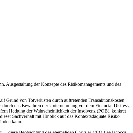
nn. Ausgestaltung der Konzepte des Risikomanagements und des
Auf Grund von Totverlusten durch auftretenden Transaktionskosten
tive durch das Bewahren der Unternehmung vor dem Financial Distress,
iefern Hedging der Wahrscheinlichkeit der Insolvenz (POB), konkret
ndieser Sachverhalt mit Hinblick auf das Kontextadäquate Risiko
ründen kann.
rupt“ – diese Beobachtung des ehemaligen Chrysler-CEO Lee Iacocca