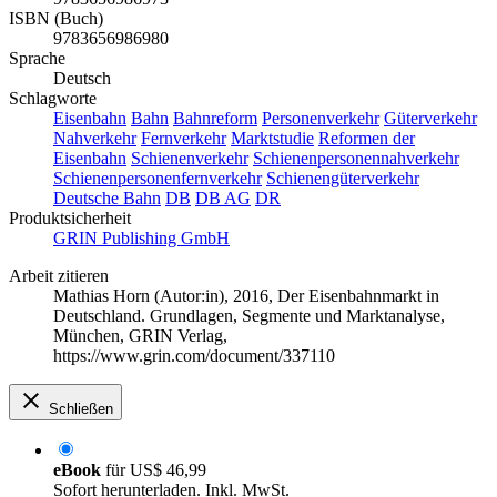
ISBN (Buch)
9783656986980
Sprache
Deutsch
Schlagworte
Eisenbahn
Bahn
Bahnreform
Personenverkehr
Güterverkehr
Nahverkehr
Fernverkehr
Marktstudie
Reformen der
Eisenbahn
Schienenverkehr
Schienenpersonennahverkehr
Schienenpersonenfernverkehr
Schienengüterverkehr
Deutsche Bahn
DB
DB AG
DR
Produktsicherheit
GRIN Publishing GmbH
Arbeit zitieren
Mathias Horn (Autor:in)
, 2016, Der Eisenbahnmarkt in
Deutschland. Grundlagen, Segmente und Marktanalyse,
München, GRIN Verlag,
https://www.grin.com/document/337110
Schließen
eBook
für
US$ 46,99
Sofort herunterladen. Inkl. MwSt.