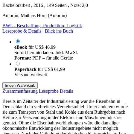
Bachelorarbeit , 2016 , 149 Seiten , Note: 2,0
Autor:in:
Mathias Horn (Autor:in)
BWL - Beschaffung, Produktion, Logistik
Leseprobe & Details
Blick ins Buch
eBook
für
US$ 46,99
Sofort herunterladen. Inkl. MwSt.
Format:
PDF – für alle Geräte
Paperback
für
US$ 61,99
Versand weltweit
In den Warenkorb
Zusammenfassung
Leseprobe
Details
Bereits im Zeitalter der Industrialisierung war die Eisenbahn in
Deutschland ein verbreitetes Verkehrsmittel. Unter anderem wurde
sie zum Transport von Stahl und Kohle aus dem Ruhrgebiet nach
Berlin zur Verwendung in der Elektro- und Maschinenindustrie
genutzt. Ohne die Eisenbahnverbindungen wäre die damalige
ökonomische Entwicklung der Industriegebiete nicht möglich
gewesen. Nach der Gründung des deutschen Kaiserreichs im Jahr