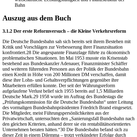
Bahn
Auszug aus dem Buch
3.1.2 Der erste Reformversuch – die Kleine Verkehrsreform
Die Deutsche Bundesbahn sah sich bereits seit ihrem Bestehen mit
Kritik und Vorschlägen zur Verbesserung ihrer Finanzsituation
konfrontiert.28 Die angespannte Finanzlage führte zu ökonomisch
problematischen Situationen. Im Mai 1953 musste ein Krisenstab
bestehend aus Bundeskanzler Adenauer, Finanzminister Schäffer
und weiteren führenden Personen aus der Politik der Bundesbahn
einen Kredit in Höhe von 200 Millionen DM verschaffen, damit
diese ihre Lohn- und Gehaltsverpflichtungen gegenüber ihre
Mitarbeitern erfüllen konnte. Der seit der Währungsreform
aufgelaufene Verlust belief sich 1955 bereits auf 1,5 Milliarden
Deutsche Mark.29 1958 wurde im Auftrag des Bundestags die
„Prüfungskommission für die Deutsche Bundesbahn“ unter Leitung
des vormaligen Bundesbahnpräsidenten Friedrich Brand eingesetzt.
Die Mitglieder, meist Führungspersönlichkeiten aus der
Privatwirtschaft, untersuchten den „Sanierungsfall Bundesbahn nach
den gleichen Kriterien, anhand derer sie ein rentabilitätsorientiertes
Unternehmen beraten hätten.“30 Die Bundesbahn befand sich zu
dieser Zeit in einem Dilemma – trotzt verkündeter Erfolge durch