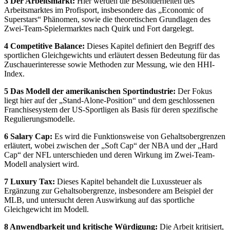
3 Der Arbeitsmarkt:
Hier werden die Besonderheiten des
Arbeitsmarktes im Profisport, insbesondere das „Economic of
Superstars“ Phänomen, sowie die theoretischen Grundlagen des
Zwei-Team-Spielermarktes nach Quirk und Fort dargelegt.
4 Competitive Balance:
Dieses Kapitel definiert den Begriff des
sportlichen Gleichgewichts und erläutert dessen Bedeutung für das
Zuschauerinteresse sowie Methoden zur Messung, wie den HHI-
Index.
5 Das Modell der amerikanischen Sportindustrie:
Der Fokus
liegt hier auf der „Stand-Alone-Position“ und dem geschlossenen
Franchisesystem der US-Sportligen als Basis für deren spezifische
Regulierungsmodelle.
6 Salary Cap:
Es wird die Funktionsweise von Gehaltsobergrenzen
erläutert, wobei zwischen der „Soft Cap“ der NBA und der „Hard
Cap“ der NFL unterschieden und deren Wirkung im Zwei-Team-
Modell analysiert wird.
7 Luxury Tax:
Dieses Kapitel behandelt die Luxussteuer als
Ergänzung zur Gehaltsobergrenze, insbesondere am Beispiel der
MLB, und untersucht deren Auswirkung auf das sportliche
Gleichgewicht im Modell.
8 Anwendbarkeit und kritische Würdigung:
Die Arbeit kritisiert,