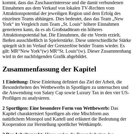
kommt, dass das Zuschauerinteresse und die damit verbundenen
Einnahmen aus dem Verkauf von lokalen TV-Rechten vom
Attraktionspotential der jeweiligen Region und dem Erfolg des
einzelnen Teams abhängen. Dies bedeutet, dass das Team „New
York“ im Vergleich zum Team „St. Louis“ höhere Einnahmen
generieren kann, da es als Großstadtteam ein höheres
Attraktionspotential hat. Die Einnahmen, die ein Verein erzielt,
fließen ausschließlich in Spielerstärke. Diese unterschiedliche Stärke
spiegelt sich im Verlauf der Grenzerlöse beider Teams wieder. Es
gilt: MR“New York“(w) MR“St. Louis“(w). Dieser Zusammenhang
wird in der nachfolgenden Grafik abgebildet.
Zusammenfassung der Kapitel
1 Einleitung:
Diese Einleitung definiert das Ziel der Arbeit, die
Besonderheiten des Wettbewerbs in Sportligen zu untersuchen und
die Anwendung von Salary Cap sowie Luxury Tax in den vier US-
Profiligen zu analysieren.
2 Sportligen: Eine besondere Form von Wettbewerb:
Das
Kapitel charakterisiert Sportligen als eine Mischform aus
natürlichem Monopol und Kartell und erläutert die Bedeutung der
Kooperation zur Herstellung sportlicher Wettkämpfe.