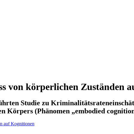
ss von körperlichen Zuständen a
ührten Studie zu Kriminalitätsrateneinschä
en Körpers (Phänomen „embodied cognition