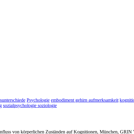
sunterschiede
Psychologie
embodiment gehirn aufmerksamkeit
kogniti
g
sozialpsychologie soziologie
influss von körperlichen Zuständen auf Kognitionen, München, GRIN