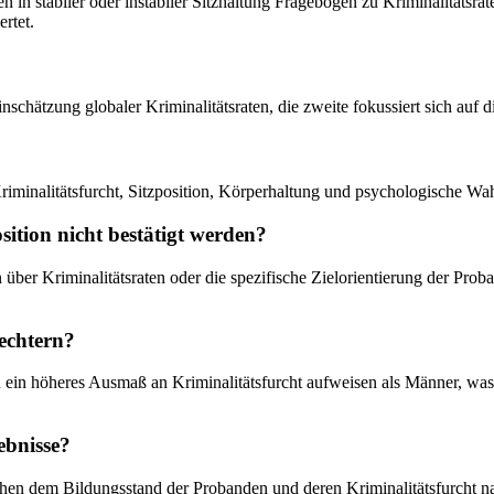
in stabiler oder instabiler Sitzhaltung Fragebögen zu Kriminalitätsra
ertet.
Einschätzung globaler Kriminalitätsraten, die zweite fokussiert sich au
Kriminalitätsfurcht, Sitzposition, Körperhaltung und psychologische W
ition nicht bestätigt werden?
ber Kriminalitätsraten oder die spezifische Zielorientierung der Proban
lechtern?
uen ein höheres Ausmaß an Kriminalitätsfurcht aufweisen als Männer, was
ebnisse?
n dem Bildungsstand der Probanden und deren Kriminalitätsfurcht nac