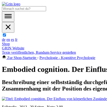
de
en
es
fr
Shop
GRIN Website
Texte veröffentlichen, Rundum-Service genießen
Zur Shop-Startseite
›
Psychologie - Kognitive Psychologie
Embodied cognition. Der Einflu
Beschreibung einer selbstständig durchgef
Zusammenhang mit der Position des eigen
Fallstudie , 2013 , 20 Seiten , Note: 2,00