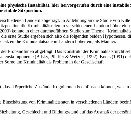
ine physische Instabilität, hier hervorgerufen durch eine instabile
 stabile Sitzposition.
verschiedenen Ländern abgefragt. In Anlehnung an die Studie von Kille e
 Sitzposition die Kriminalitätsraten in verschiedenen Ländern höher einsc
 (2003) konnte in einer durchgeführten Studie zum Thema “Kriminalität
die erste Studie ergeben sich also die folgenden beiden Hypothesen, die
 schätzen die Kriminalitätsrate in Ländern höher ein, als Männer.
t der ProbandInnen abgefragt. Das Konstrukt der Kriminalitätsfurcht se
enskomponente (Bilsky, Pfeiffer & Wetzels, 1992). Boers (1991) definie
er Sorge um Kriminalität als Problem in der Gesellschaft.
ass körperliche Zustände Kognitionen beeinflussen können, was in zwe
ie Einschätzung von Kriminalitätsraten in verschiedenen Ländern beeinf
tzhaltung, Geschlecht und Bildungsstand auf das Ausmaß der persönlic