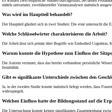
Es wurden zwei empirische Studien durchgeführt, bei denen Probanden 
mittels univariater, zweifaktorieller Varianzanalysen statistisch ausgew
Was wird im Hauptteil behandelt?
Der Hauptteil gliedert sich in zwei Studien: Die erste untersucht die 
Welche Schlüsselwörter charakterisieren die Arbeit?
Die Arbeit lässt sich primär über Begriffe wie Embodied Cognition, 
Warum konnte die Hypothese zum Einfluss der Sitzpos
Die Autorin vermutet, dass das bereits vorhandene persönliche Wissen ü
Instabilität.
Gibt es signifikante Unterschiede zwischen den Gesch
Ja, in der zweiten Studie konnte statistisch belegt werden, dass Fra
widerspiegelt.
Welchen Einfluss hatte der Bildungsstand auf die Erg
Die Untersuchung konnte keinen signifikanten Zusammenhang zwische