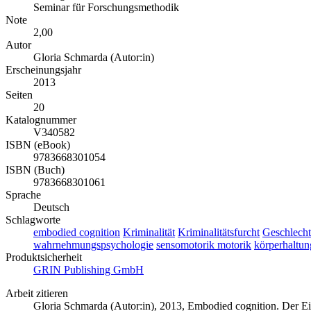
Seminar für Forschungsmethodik
Note
2,00
Autor
Gloria Schmarda (Autor:in)
Erscheinungsjahr
2013
Seiten
20
Katalognummer
V340582
ISBN (eBook)
9783668301054
ISBN (Buch)
9783668301061
Sprache
Deutsch
Schlagworte
embodied cognition
Kriminalität
Kriminalitätsfurcht
Geschlecht
wahrnehmungspsychologie
sensomotorik motorik
körperhaltun
Produktsicherheit
GRIN Publishing GmbH
Arbeit zitieren
Gloria Schmarda (Autor:in)
, 2013, Embodied cognition. Der E