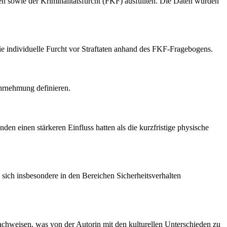
ten sowie der Kriminalitätsfurcht (FKF) ausfüllten. Die Daten wurden
f die individuelle Furcht vor Straftaten anhand des FKF-Fragebogens.
ahrnehmung definieren.
den einen stärkeren Einfluss hatten als die kurzfristige physische
 sich insbesondere in den Bereichen Sicherheitsverhalten
hweisen, was von der Autorin mit den kulturellen Unterschieden zu