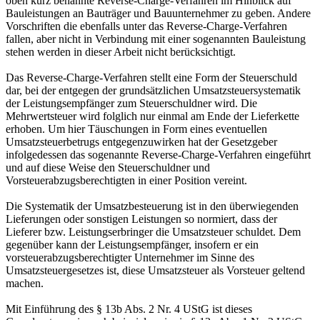
oben kurz benannte Reverse-Charge-Verfahren im Hinblick auf
Bauleistungen an Bauträger und Bauunternehmer zu geben. Andere
Vorschriften die ebenfalls unter das Reverse-Charge-Verfahren
fallen, aber nicht in Verbindung mit einer sogenannten Bauleistung
stehen werden in dieser Arbeit nicht berücksichtigt.
Das Reverse-Charge-Verfahren stellt eine Form der Steuerschuld
dar, bei der entgegen der grundsätzlichen Umsatzsteuersystematik
der Leistungsempfänger zum Steuerschuldner wird. Die
Mehrwertsteuer wird folglich nur einmal am Ende der Lieferkette
erhoben. Um hier Täuschungen in Form eines eventuellen
Umsatzsteuerbetrugs entgegenzuwirken hat der Gesetzgeber
infolgedessen das sogenannte Reverse-Charge-Verfahren eingeführt
und auf diese Weise den Steuerschuldner und
Vorsteuerabzugsberechtigten in einer Position vereint.
Die Systematik der Umsatzbesteuerung ist in den überwiegenden
Lieferungen oder sonstigen Leistungen so normiert, dass der
Lieferer bzw. Leistungserbringer die Umsatzsteuer schuldet. Dem
gegenüber kann der Leistungsempfänger, insofern er ein
vorsteuerabzugsberechtigter Unternehmer im Sinne des
Umsatzsteuergesetzes ist, diese Umsatzsteuer als Vorsteuer geltend
machen.
Mit Einführung des § 13b Abs. 2 Nr. 4 UStG ist dieses