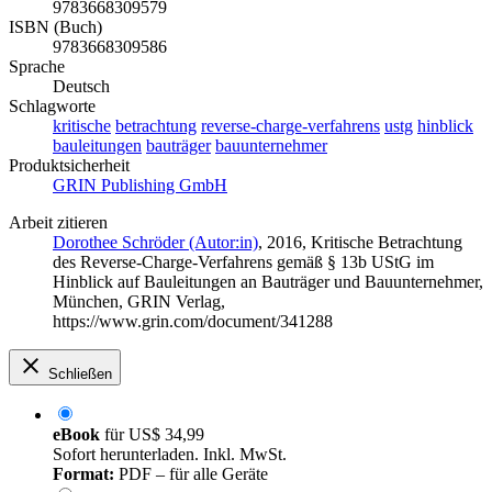
9783668309579
ISBN (Buch)
9783668309586
Sprache
Deutsch
Schlagworte
kritische
betrachtung
reverse-charge-verfahrens
ustg
hinblick
bauleitungen
bauträger
bauunternehmer
Produktsicherheit
GRIN Publishing GmbH
Arbeit zitieren
Dorothee Schröder (Autor:in)
, 2016, Kritische Betrachtung
des Reverse-Charge-Verfahrens gemäß § 13b UStG im
Hinblick auf Bauleitungen an Bauträger und Bauunternehmer,
München, GRIN Verlag,
https://www.grin.com/document/341288
Schließen
eBook
für
US$ 34,99
Sofort herunterladen. Inkl. MwSt.
Format:
PDF – für alle Geräte