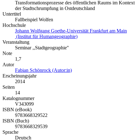
Transformationsprozesse des öffentlichen Raums im Kontext
der Stadtschrumpfung in Ostdeutschland
Untertitel
Fallbeispiel Wolfen
Hochschule
Johann Wolfgang Goethe-Universität Frankfurt am Main
(Institut für Humangeographie)
Veranstaltung
Seminar ,,Stadtgeographie''
Note
1,7
Autor
Fabian Schönrock (Autor:in)
Erscheinungsjahr
2014
Seiten
14
Katalognummer
V343099
ISBN (eBook)
9783668329522
ISBN (Buch)
9783668329539
Sprache
Deutsch