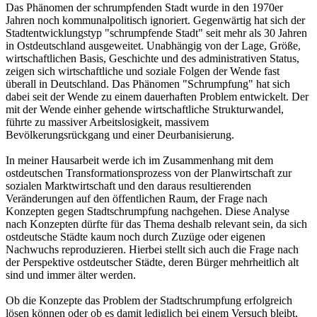
Das Phänomen der schrumpfenden Stadt wurde in den 1970er
Jahren noch kommunalpolitisch ignoriert. Gegenwärtig hat sich der
Stadtentwicklungstyp "schrumpfende Stadt" seit mehr als 30 Jahren
in Ostdeutschland ausgeweitet. Unabhängig von der Lage, Größe,
wirtschaftlichen Basis, Geschichte und des administrativen Status,
zeigen sich wirtschaftliche und soziale Folgen der Wende fast
überall in Deutschland. Das Phänomen "Schrumpfung" hat sich
dabei seit der Wende zu einem dauerhaften Problem entwickelt. Der
mit der Wende einher gehende wirtschaftliche Strukturwandel,
führte zu massiver Arbeitslosigkeit, massivem
Bevölkerungsrückgang und einer Deurbanisierung.
In meiner Hausarbeit werde ich im Zusammenhang mit dem
ostdeutschen Transformationsprozess von der Planwirtschaft zur
sozialen Marktwirtschaft und den daraus resultierenden
Veränderungen auf den öffentlichen Raum, der Frage nach
Konzepten gegen Stadtschrumpfung nachgehen. Diese Analyse
nach Konzepten dürfte für das Thema deshalb relevant sein, da sich
ostdeutsche Städte kaum noch durch Zuzüge oder eigenen
Nachwuchs reproduzieren. Hierbei stellt sich auch die Frage nach
der Perspektive ostdeutscher Städte, deren Bürger mehrheitlich alt
sind und immer älter werden.
Ob die Konzepte das Problem der Stadtschrumpfung erfolgreich
lösen können oder ob es damit lediglich bei einem Versuch bleibt,