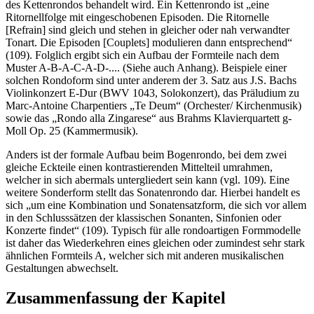
des Kettenrondos behandelt wird. Ein Kettenrondo ist „eine
Ritornellfolge mit eingeschobenen Episoden. Die Ritornelle
[Refrain] sind gleich und stehen in gleicher oder nah verwandter
Tonart. Die Episoden [Couplets] modulieren dann entsprechend“
(109). Folglich ergibt sich ein Aufbau der Formteile nach dem
Muster A-B-A-C-A-D-.... (Siehe auch Anhang). Beispiele einer
solchen Rondoform sind unter anderem der 3. Satz aus J.S. Bachs
Violinkonzert E-Dur (BWV 1043, Solokonzert), das Präludium zu
Marc-Antoine Charpentiers „Te Deum“ (Orchester/ Kirchenmusik)
sowie das „Rondo alla Zingarese“ aus Brahms Klavierquartett g-
Moll Op. 25 (Kammermusik).
Anders ist der formale Aufbau beim Bogenrondo, bei dem zwei
gleiche Eckteile einen kontrastierenden Mittelteil umrahmen,
welcher in sich abermals untergliedert sein kann (vgl. 109). Eine
weitere Sonderform stellt das Sonatenrondo dar. Hierbei handelt es
sich „um eine Kombination und Sonatensatzform, die sich vor allem
in den Schlusssätzen der klassischen Sonanten, Sinfonien oder
Konzerte findet“ (109). Typisch für alle rondoartigen Formmodelle
ist daher das Wiederkehren eines gleichen oder zumindest sehr stark
ähnlichen Formteils A, welcher sich mit anderen musikalischen
Gestaltungen abwechselt.
Zusammenfassung der Kapitel