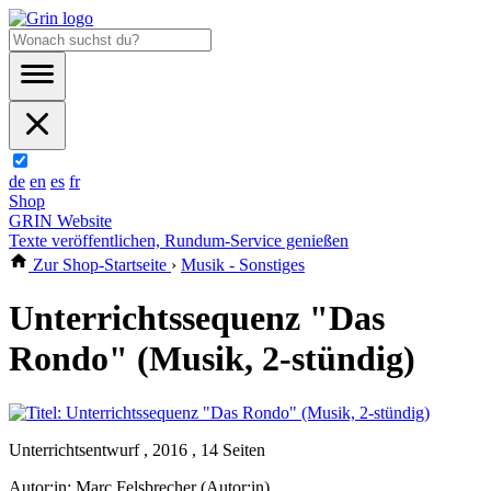
de
en
es
fr
Shop
GRIN Website
Texte veröffentlichen, Rundum-Service genießen
Zur Shop-Startseite
›
Musik - Sonstiges
Unterrichtssequenz "Das
Rondo" (Musik, 2-stündig)
Unterrichtsentwurf , 2016 , 14 Seiten
Autor:in:
Marc Felsbrecher (Autor:in)