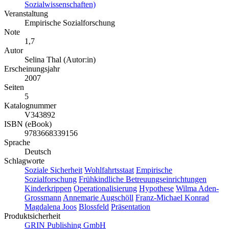
Sozialwissenschaften)
Veranstaltung
Empirische Sozialforschung
Note
1,7
Autor
Selina Thal (Autor:in)
Erscheinungsjahr
2007
Seiten
5
Katalognummer
V343892
ISBN (eBook)
9783668339156
Sprache
Deutsch
Schlagworte
Soziale Sicherheit
Wohlfahrtsstaat
Empirische
Sozialforschung
Frühkindliche Betreuungseinrichtungen
Kinderkrippen
Operationalisierung
Hypothese
Wilma Aden-
Grossmann
Annemarie Augschöll
Franz-Michael Konrad
Magdalena Joos
Blossfeld
Präsentation
Produktsicherheit
GRIN Publishing GmbH