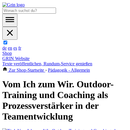
de
en
es
fr
Shop
GRIN Website
Texte veröffentlichen, Rundum-Service genießen
Zur Shop-Startseite
›
Pädagogik - Allgemein
Vom Ich zum Wir. Outdoor-
Training und Coaching als
Prozessverstärker in der
Teamentwicklung