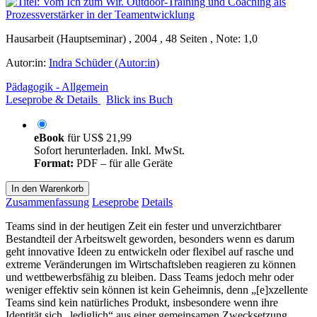
Hausarbeit (Hauptseminar) , 2004 , 48 Seiten , Note: 1,0
Autor:in:
Indra Schüder (Autor:in)
Pädagogik - Allgemein
Leseprobe & Details
Blick ins Buch
eBook
für
US$ 21,99
Sofort herunterladen. Inkl. MwSt.
Format:
PDF – für alle Geräte
In den Warenkorb
Zusammenfassung
Leseprobe
Details
Teams sind in der heutigen Zeit ein fester und unverzichtbarer
Bestandteil der Arbeitswelt geworden, besonders wenn es darum
geht innovative Ideen zu entwickeln oder flexibel auf rasche und
extreme Veränderungen im Wirtschaftsleben reagieren zu können
und wettbewerbsfähig zu bleiben. Dass Teams jedoch mehr oder
weniger effektiv sein können ist kein Geheimnis, denn „[e]xzellente
Teams sind kein natürliches Produkt, insbesondere wenn ihre
Identität sich „lediglich“ aus einer gemeinsamen Zwecksetzung