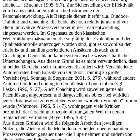
ableitet...“ (Buchner 1995, S.7). Zur Sicherstellung der Effektivität
von Teams entstanden zahlreiche Instrumente der
Personalentwicklung. Als Beispiele dienen hierfür u.a. Outdoor-
Training und Coaching, die beide als noch relativ junge und vor
allem innovative Prozessverstärker in der Teamentwicklung
eingesetzt werden. Im Gegensatz zu den klassischen
Weiterbildungsmaßnahmen, die sorgfältig der Evaluation und der
Qualitätskontrolle unterzogen worden sind, gibt es sowohl zu den
erlebnis- und handlungsorientierten Ansätzen als auch zum
Coaching in Deutschland kaum systematische wissenschaftliche
Untersuchungen. Aus diesem Grund ist es nicht verwunderlich, dass
in beiden Bereichen sehr kontrovers diskutiert wird: Verschiedene
Autoren raten beim Einsatz von Outdoor-Training zu großer
Vorsicht (vgl. Sonntag & Stegmaier, 2001, S. 276), während andere
Autoren Outdoor-Training in den höchsten Tönen loben (vgl.
Lasko, 1996, S. 27). Auch Coaching wird zuweilen gerne als
Patentlösung angepriesen und dargestellt, als ob es „bei wirklich
jeder Organisation zu erwarteten wie unerwarteten Vorteilen“ führen
würde (Whitmore, 1996, S.147), wohingegen viele Kritiker
bezüglich der Coachingkonzepte oft nur „alten Wein in neuen
Schläuchen“ vermuten (Bayer 1995, S.95).
Aus diesen Gründen wird die folgende Arbeit den jeweiligen
Nutzen, die Ziele und die Methoden der beiden oben genannten
Prozessverstärker genauer unter die Lupe nehmen und zudem von
einer kritischen Seite beleuchten.