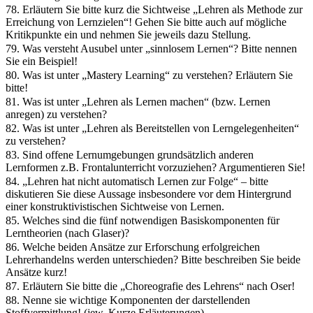
78. Erläutern Sie bitte kurz die Sichtweise „Lehren als Methode zur
Erreichung von Lernzielen“! Gehen Sie bitte auch auf mögliche
Kritikpunkte ein und nehmen Sie jeweils dazu Stellung.
79. Was versteht Ausubel unter „sinnlosem Lernen“? Bitte nennen
Sie ein Beispiel!
80. Was ist unter „Mastery Learning“ zu verstehen? Erläutern Sie
bitte!
81. Was ist unter „Lehren als Lernen machen“ (bzw. Lernen
anregen) zu verstehen?
82. Was ist unter „Lehren als Bereitstellen von Lerngelegenheiten“
zu verstehen?
83. Sind offene Lernumgebungen grundsätzlich anderen
Lernformen z.B. Frontalunterricht vorzuziehen? Argumentieren Sie!
84. „Lehren hat nicht automatisch Lernen zur Folge“ – bitte
diskutieren Sie diese Aussage insbesondere vor dem Hintergrund
einer konstruktivistischen Sichtweise von Lernen.
85. Welches sind die fünf notwendigen Basiskomponenten für
Lerntheorien (nach Glaser)?
86. Welche beiden Ansätze zur Erforschung erfolgreichen
Lehrerhandelns werden unterschieden? Bitte beschreiben Sie beide
Ansätze kurz!
87. Erläutern Sie bitte die „Choreografie des Lehrens“ nach Oser!
88. Nenne sie wichtige Komponenten der darstellenden
Stoffvermittlung! (jew. Kurze Erläuterungen)