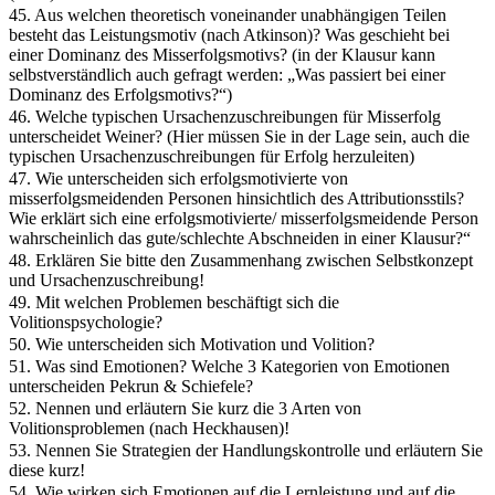
45. Aus welchen theoretisch voneinander unabhängigen Teilen
besteht das Leistungsmotiv (nach Atkinson)? Was geschieht bei
einer Dominanz des Misserfolgsmotivs? (in der Klausur kann
selbstverständlich auch gefragt werden: „Was passiert bei einer
Dominanz des Erfolgsmotivs?“)
46. Welche typischen Ursachenzuschreibungen für Misserfolg
unterscheidet Weiner? (Hier müssen Sie in der Lage sein, auch die
typischen Ursachenzuschreibungen für Erfolg herzuleiten)
47. Wie unterscheiden sich erfolgsmotivierte von
misserfolgsmeidenden Personen hinsichtlich des Attributionsstils?
Wie erklärt sich eine erfolgsmotivierte/ misserfolgsmeidende Person
wahrscheinlich das gute/schlechte Abschneiden in einer Klausur?“
48. Erklären Sie bitte den Zusammenhang zwischen Selbstkonzept
und Ursachenzuschreibung!
49. Mit welchen Problemen beschäftigt sich die
Volitionspsychologie?
50. Wie unterscheiden sich Motivation und Volition?
51. Was sind Emotionen? Welche 3 Kategorien von Emotionen
unterscheiden Pekrun & Schiefele?
52. Nennen und erläutern Sie kurz die 3 Arten von
Volitionsproblemen (nach Heckhausen)!
53. Nennen Sie Strategien der Handlungskontrolle und erläutern Sie
diese kurz!
54. Wie wirken sich Emotionen auf die Lernleistung und auf die