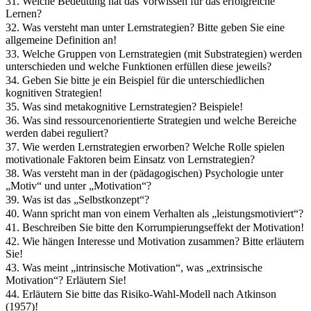
31. Welche Bedeutung hat das Vorwissen für das erfolgreiche
Lernen?
32. Was versteht man unter Lernstrategien? Bitte geben Sie eine
allgemeine Definition an!
33. Welche Gruppen von Lernstrategien (mit Substrategien) werden
unterschieden und welche Funktionen erfüllen diese jeweils?
34. Geben Sie bitte je ein Beispiel für die unterschiedlichen
kognitiven Strategien!
35. Was sind metakognitive Lernstrategien? Beispiele!
36. Was sind ressourcenorientierte Strategien und welche Bereiche
werden dabei reguliert?
37. Wie werden Lernstrategien erworben? Welche Rolle spielen
motivationale Faktoren beim Einsatz von Lernstrategien?
38. Was versteht man in der (pädagogischen) Psychologie unter
„Motiv“ und unter „Motivation“?
39. Was ist das „Selbstkonzept“?
40. Wann spricht man von einem Verhalten als „leistungsmotiviert“?
41. Beschreiben Sie bitte den Korrumpierungseffekt der Motivation!
42. Wie hängen Interesse und Motivation zusammen? Bitte erläutern
Sie!
43. Was meint „intrinsische Motivation“, was „extrinsische
Motivation“? Erläutern Sie!
44. Erläutern Sie bitte das Risiko-Wahl-Modell nach Atkinson
(1957)!