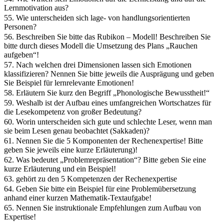
Lernmotivation aus?
55. Wie unterscheiden sich lage- von handlungsorientierten
Personen?
56. Beschreiben Sie bitte das Rubikon – Modell! Beschreiben Sie
bitte durch dieses Modell die Umsetzung des Plans „Rauchen
aufgeben“!
57. Nach welchen drei Dimensionen lassen sich Emotionen
klassifizieren? Nennen Sie bitte jeweils die Ausprägung und geben
Sie Beispiel für lernrelevante Emotionen!
58. Erläutern Sie kurz den Begriff „Phonologische Bewusstheit!“
59. Weshalb ist der Aufbau eines umfangreichen Wortschatzes für
die Lesekompetenz von großer Bedeutung?
60. Worin unterscheiden sich gute und schlechte Leser, wenn man
sie beim Lesen genau beobachtet (Sakkaden)?
61. Nennen Sie die 5 Komponenten der Rechenexpertise! Bitte
geben Sie jeweils eine kurze Erläuterung)!
62. Was bedeutet „Problemrepräsentation“? Bitte geben Sie eine
kurze Erläuterung und ein Beispiel!
63. gehört zu den 5 Kompetenzen der Rechenexpertise
64. Geben Sie bitte ein Beispiel für eine Problemübersetzung
anhand einer kurzen Mathematik-Textaufgabe!
65. Nennen Sie instruktionale Empfehlungen zum Aufbau von
Expertise!