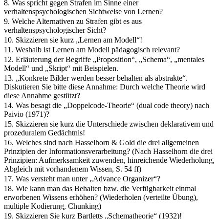
8. Was spricht gegen Strafen im Sinne einer
verhaltenspsychologischen Sichtweise von Lernen?
9. Welche Alternativen zu Strafen gibt es aus
verhaltenspsychologischer Sicht?
10. Skizzieren sie kurz „Lernen am Modell“!
11. Weshalb ist Lernen am Modell pädagogisch relevant?
12. Erläuterung der Begriffe „Proposition“, „Schema“, „mentales
Modell“ und „Skript“ mit Beispielen.
13. „Konkrete Bilder werden besser behalten als abstrakte“.
Diskutieren Sie bitte diese Annahme: Durch welche Theorie wird
diese Annahme gestützt?
14. Was besagt die „Doppelcode-Theorie“ (dual code theory) nach
Paivio (1971)?
15. Skizzieren sie kurz die Unterschiede zwischen deklarativem und
prozeduralem Gedächtnis!
16. Welches sind nach Hasselhorn & Gold die drei allgemeinen
Prinzipien der Informationsverarbeitung? (Nach Hasselhorn die drei
Prinzipien: Aufmerksamkeit zuwenden, hinreichende Wiederholung,
Abgleich mit vorhandenem Wissen, S. 54 ff)
17. Was versteht man unter „Advance Organizer“?
18. Wie kann man das Behalten bzw. die Verfügbarkeit einmal
erworbenen Wissens erhöhen? (Wiederholen (verteilte Übung),
multiple Kodierung, Chunking)
19. Skizzieren Sie kurz Bartletts „Schematheorie“ (1932)!