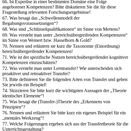
66. Ist Expertise in einer bestimmten Domäne eine Folge
angeborener Kompetenzen? Bitte diskutieren Sie die für diese
Fragestellung relevanten Forschungsergebnisse!
67. Was besagt das „Schwellenmodell der
Begabungsvoraussetzungen“?
68. Was sind „Schlüsselqualifikationen“ im Sinne von Mertens?
69. Was versteht man unter „bereichsübergreifenden Kompetenzen“
im Sinne von Weinert bzw. Hasselhorn & Gold?
70. Nennen und erläutern sie kurz die Taxonomie (Einordnung)
bereichsübergreifender Kompetenzen!
71. Wie ist der spezifische Nutzen bereichsübergreifender kognitiver
Kompetenzen einzuschätzen?
72. Was versteht man unter Lerntransfer? Wie unterscheiden sich
proaktiver und retroaktiver Transfer?
73. Bitte definieren Sie die folgenden Arten von Transfer und geben
Sie jeweils ein Beispiel!
74. Skizzieren Sie bitte kurz die wichtigsten Aussagen der „Theorie
identischer Elemente“!
75. Was besagt die (Transfer-)Theorie des „Erkennens von
Prinzipien“?
76. Nennen und erläutern Sie bitte kurz ein eigenes Beispiel für ein
„mentales Werkzeug“!
77. Welche Folgerungen ergeben sich aus der Transfertheorie für die
Unterrichtsgestaltung?