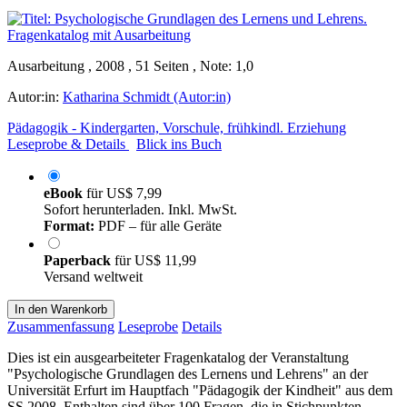
Ausarbeitung , 2008 , 51 Seiten , Note: 1,0
Autor:in:
Katharina Schmidt (Autor:in)
Pädagogik - Kindergarten, Vorschule, frühkindl. Erziehung
Leseprobe & Details
Blick ins Buch
eBook
für
US$ 7,99
Sofort herunterladen. Inkl. MwSt.
Format:
PDF – für alle Geräte
Paperback
für
US$ 11,99
Versand weltweit
In den Warenkorb
Zusammenfassung
Leseprobe
Details
Dies ist ein ausgearbeiteter Fragenkatalog der Veranstaltung
"Psychologische Grundlagen des Lernens und Lehrens" an der
Universität Erfurt im Hauptfach "Pädagogik der Kindheit" aus dem
SS 2008. Enthalten sind über 100 Fragen, die in Stichpunkten