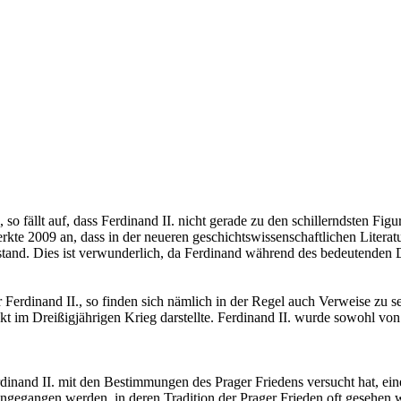
 fällt auf, dass Ferdinand II. nicht gerade zu den schillerndsten Figur
rkte 2009 an, dass in der neueren geschichtswissenschaftlichen Liter
stand. Dies ist verwunderlich, da Ferdinand während des bedeutenden Dr
r Ferdinand II., so finden sich nämlich in der Regel auch Verweise zu 
 im Dreißigjährigen Krieg darstellte. Ferdinand II. wurde sowohl von
dinand II. mit den Bestimmungen des Prager Friedens versucht hat, eine
ngegangen werden, in deren Tradition der Prager Frieden oft gesehen w