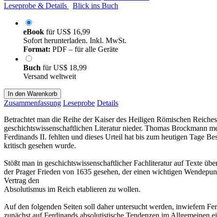
Leseprobe & Details
Blick ins Buch
eBook
für
US$ 16,99
Sofort herunterladen. Inkl. MwSt.
Format:
PDF – für alle Geräte
Buch
für
US$ 18,99
Versand weltweit
In den Warenkorb
Zusammenfassung
Leseprobe
Details
Betrachtet man die Reihe der Kaiser des Heiligen Römischen Reiches, so
geschichtswissenschaftlichen Literatur nieder. Thomas Brockmann me
Ferdinands II. fehlten und dieses Urteil hat bis zum heutigen Tage Be
kritisch gesehen wurde.
Stößt man in geschichtswissenschaftlicher Fachliteratur auf Texte übe
der Prager Frieden von 1635 gesehen, der einen wichtigen Wendepunkt
Vertrag den
Absolutismus im Reich etablieren zu wollen.
Auf den folgenden Seiten soll daher untersucht werden, inwiefern Fer
zunächst auf Ferdinands absolutistische Tendenzen im Allgemeinen ei