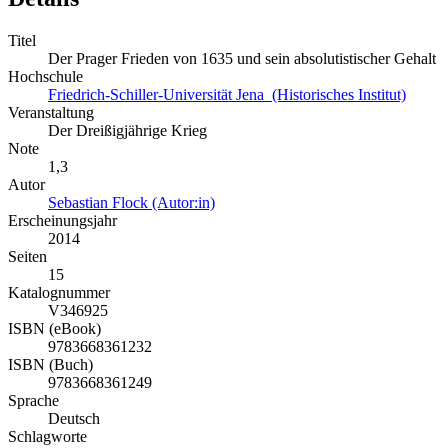
Titel
Der Prager Frieden von 1635 und sein absolutistischer Gehalt
Hochschule
Friedrich-Schiller-Universität Jena (Historisches Institut)
Veranstaltung
Der Dreißigjährige Krieg
Note
1,3
Autor
Sebastian Flock (Autor:in)
Erscheinungsjahr
2014
Seiten
15
Katalognummer
V346925
ISBN (eBook)
9783668361232
ISBN (Buch)
9783668361249
Sprache
Deutsch
Schlagworte