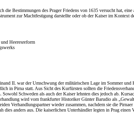
urch die Bestimmungen des Prager Friedens von 1635 versucht hat, ein
nstrument zur Machtfestigung darstellte oder ob der Kaiser im Kontext
e und Heeresreform
agswerks
inand II. war der Umschwung der militärischen Lage im Sommer und H
ßlich in Pirna statt. Aus Sicht des Kurfürsten sollten die Friedensver
s. Sowohl Schweden als auch der Kaiser lehnten dies jedoch ab. Kursa
rhandlung wird vom frankfurter Historiker Günter Barudio als „Gewalt
beiden Verhandlungspartner wieder zusammen, nachdem sie die Pirnaer 
 dies anders aus. Die kaiserlichen Unterhändler legten in Prag einen V