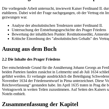
Die vorliegende Arbeit untersucht, inwieweit Kaiser Ferdinand II. d
etablieren. Dabei wird der Frage nachgegangen, ob der Vertrag ein I
gezwungen war.
Analyse der absolutistischen Tendenzen unter Ferdinand II.
Untersuchung der Entstehungsgeschichte des Prager Friedens
Bewertung der inhaltlichen Punkte: Restitutionsedikt, Amnesti
Kritische Einordnung des "absolutistischen Gehalts" des Vertr
Auszug aus dem Buch
2.2 Die Inhalte des Prager Friedens
Der entscheidende Grund für die Annäherung Johann Georgs an Ferd
beiden Parteien fanden zunächst in Leitmeritz und ab Juli 1634 schlie
geführt werden. Er verlangte ausdrücklich die Beteiligung Schweden
November 1634 der Friedensentwurf in Pirna unterzeichnet. Diese Vo
Reichsverfassung“ gestanden habe. Im April 1635 traten in Prag die 
Vertragswerk in weiten Teilen zuzustimmen. Auf Seiten des Kaisers sah
Noteln enthielt.
Zusammenfassung der Kapitel