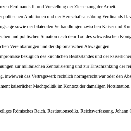
nzen Ferdinands II. und Vorstellung der Zielsetzung der Arbeit.
 politischen Ambitionen und der Herrschaftsausübung Ferdinands II. 
angslage sowie der bilateralen Verhandlungen zwischen Kaiser und Kur
ischen und politischen Situation nach dem Tod des schwedischen König
lichen Vereinbarungen und der diplomatischen Abwägungen.
promisse bezüglich des kirchlichen Besitzstandes und der kaiserliche
ngen zur militärischen Zentralisierung und zur Einschränkung der re
g, inwieweit das Vertragswerk rechtlich normgerecht war oder den Abso
ent kaiserlicher Machtpolitik im Kontext der damaligen Notsituation.
 Heiliges Römisches Reich, Restitutionsedikt, Reichsverfassung, Johann