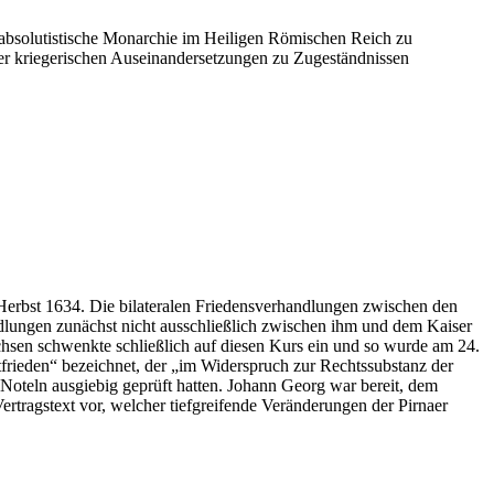
e absolutistische Monarchie im Heiligen Römischen Reich zu
 der kriegerischen Auseinandersetzungen zu Zugeständnissen
erbst 1634. Die bilateralen Friedensverhandlungen zwischen den
handlungen zunächst nicht ausschließlich zwischen ihm und dem Kaiser
chsen schwenkte schließlich auf diesen Kurs ein und so wurde am 24.
frieden“ bezeichnet, der „im Widerspruch zur Rechtssubstanz der
Noteln ausgiebig geprüft hatten. Johann Georg war bereit, dem
ertragstext vor, welcher tiefgreifende Veränderungen der Pirnaer