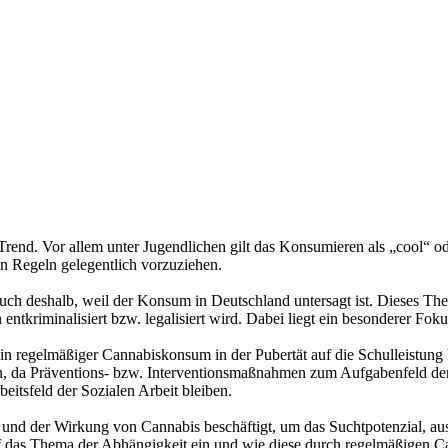
. Vor allem unter Jugendlichen gilt das Konsumieren als „cool“ oder 
 Regeln gelegentlich vorzuziehen.
h deshalb, weil der Konsum in Deutschland untersagt ist. Dieses Thema
ntkriminalisiert bzw. legalisiert wird. Dabei liegt ein besonderer Fok
n regelmäßiger Cannabiskonsum in der Pubertät auf die Schulleistung 
da Präventions- bzw. Interventionsmaßnahmen zum Aufgabenfeld der So
beitsfeld der Sozialen Arbeit bleiben.
on und der Wirkung von Cannabis beschäftigt, um das Suchtpotenzial, a
das Thema der Abhängigkeit ein und wie diese durch regelmäßigen Can