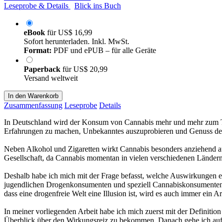
Leseprobe & Details
Blick ins Buch
eBook
für
US$ 16,99
Sofort herunterladen. Inkl. MwSt.
Format:
PDF und ePUB – für alle Geräte
Paperback
für
US$ 20,99
Versand weltweit
In den Warenkorb
Zusammenfassung
Leseprobe
Details
In Deutschland wird der Konsum von Cannabis mehr und mehr zum Trend
Erfahrungen zu machen, Unbekanntes auszuprobieren und Genuss den
Neben Alkohol und Zigaretten wirkt Cannabis besonders anziehend auc
Gesellschaft, da Cannabis momentan in vielen verschiedenen Ländern e
Deshalb habe ich mich mit der Frage befasst, welche Auswirkungen ei
jugendlichen Drogenkonsumenten und speziell Cannabiskonsumenten, 
dass eine drogenfreie Welt eine Illusion ist, wird es auch immer ein Ar
In meiner vorliegenden Arbeit habe ich mich zuerst mit der Definiti
Überblick über den Wirkungsreiz zu bekommen. Danach gehe ich auf 