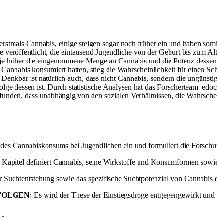
erstmals Cannabis, einige steigen sogar noch früher ein und haben somi
veröffentlicht, die eintausend Jugendliche von der Geburt bis zum Alte
 je höher die eingenommene Menge an Cannabis und die Potenz dessen i
l Cannabis konsumiert hatten, stieg die Wahrscheinlichkeit für einen 
 Denkbar ist natürlich auch, dass nicht Cannabis, sondern die ungünstig
ge dessen ist. Durch statistische Analysen hat das Forscherteam jedoch
unden, dass unabhängig von den sozialen Verhältnissen, die Wahrschein
des Cannabiskonsums bei Jugendlichen ein und formuliert die Forschu
 Kapitel definiert Cannabis, seine Wirkstoffe und Konsumformen sowie 
 Suchtentstehung sowie das spezifische Suchtpotenzial von Cannabis er
FOLGEN:
Es wird der These der Einstiegsdroge entgegengewirkt und e