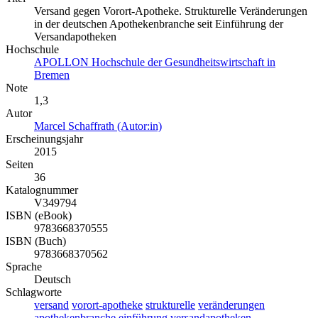
Versand gegen Vorort-Apotheke. Strukturelle Veränderungen
in der deutschen Apothekenbranche seit Einführung der
Versandapotheken
Hochschule
APOLLON Hochschule der Gesundheitswirtschaft in
Bremen
Note
1,3
Autor
Marcel Schaffrath (Autor:in)
Erscheinungsjahr
2015
Seiten
36
Katalognummer
V349794
ISBN (eBook)
9783668370555
ISBN (Buch)
9783668370562
Sprache
Deutsch
Schlagworte
versand
vorort-apotheke
strukturelle
veränderungen
apothekenbranche
einführung
versandapotheken