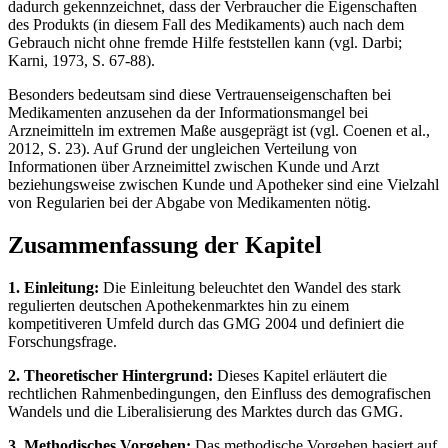
dadurch gekennzeichnet, dass der Verbraucher die Eigenschaften
des Produkts (in diesem Fall des Medikaments) auch nach dem
Gebrauch nicht ohne fremde Hilfe feststellen kann (vgl. Darbi;
Karni, 1973, S. 67-88).
Besonders bedeutsam sind diese Vertrauenseigenschaften bei
Medikamenten anzusehen da der Informationsmangel bei
Arzneimitteln im extremen Maße ausgeprägt ist (vgl. Coenen et al.,
2012, S. 23). Auf Grund der ungleichen Verteilung von
Informationen über Arzneimittel zwischen Kunde und Arzt
beziehungsweise zwischen Kunde und Apotheker sind eine Vielzahl
von Regularien bei der Abgabe von Medikamenten nötig.
Zusammenfassung der Kapitel
1. Einleitung:
Die Einleitung beleuchtet den Wandel des stark
regulierten deutschen Apothekenmarktes hin zu einem
kompetitiveren Umfeld durch das GMG 2004 und definiert die
Forschungsfrage.
2. Theoretischer Hintergrund:
Dieses Kapitel erläutert die
rechtlichen Rahmenbedingungen, den Einfluss des demografischen
Wandels und die Liberalisierung des Marktes durch das GMG.
3. Methodisches Vorgehen:
Das methodische Vorgehen basiert auf