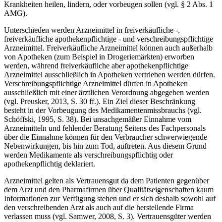
Krankheiten heilen, lindern, oder vorbeugen sollen (vgl. § 2 Abs. 1
AMG).
Unterschieden werden Arzneimittel in freiverkäufliche -,
freiverkäufliche apothekenpflichtige - und verschreibungspflichtige
Arzneimittel. Freiverkäufliche Arzneimittel können auch außerhalb
von Apotheken (zum Beispiel in Drogeriemärkten) erworben
werden, während freiverkäufliche aber apothekenpflichtige
Arzneimittel ausschließlich in Apotheken vertrieben werden dürfen.
Verschreibungspflichtige Arzneimittel dürfen in Apotheken
ausschließlich mit einer ärztlichen Verordnung abgegeben werden
(vgl. Preusker, 2013, S. 30 ff.). Ein Ziel dieser Beschränkung
besteht in der Vorbeugung des Medikamentenmissbrauchs (vgl.
Schöffski, 1995, S. 38). Bei unsachgemäßer Einnahme vom
Arzneimitteln und fehlender Beratung Seitens des Fachpersonals
über die Einnahme können für den Verbraucher schwerwiegende
Nebenwirkungen, bis hin zum Tod, auftreten. Aus diesem Grund
werden Medikamente als verschreibungspflichtig oder
apothekenpflichtig deklariert.
Arzneimittel gelten als Vertrauensgut da dem Patienten gegenüber
dem Arzt und den Pharmafirmen über Qualitätseigenschaften kaum
Informationen zur Verfügung stehen und er sich deshalb sowohl auf
den verschreibenden Arzt als auch auf die herstellende Firma
verlassen muss (vgl. Samwer, 2008, S. 3). Vertrauensgüter werden