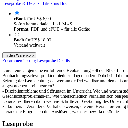
Leseprobe & Details
Blick ins Buch
eBook
für
US$ 6,99
Sofort herunterladen. Inkl. MwSt.
Format:
PDF und ePUB – für alle Geräte
Buch
für
US$ 18,99
Versand weltweit
In den Warenkorb
Zusammenfassung
Leseprobe
Details
Durch eine allgemeine einführende Beobachtung soll der Blick für di
Beobachtungsschwerpunkten niederschlagen sollen. Dabei sind die im 
Setzung der Beobachtungsschwerpunkte frei wählbar und den entspr
angesprochen und integriert?
- Disziplinprobleme und Störungen im Unterricht. Wie und warum stör
Geschlechtsproblematiken. Wie unterschiedlich verhalten sich beispi
Daraus resultieren dann weitere Schritte zur Gestaltung des Unterri
zu können. - Veränderte Verhaltensweisen, die eine Herausforderung 
hieraus die Frage nach den Auslösern, was dies bewirken könnte.
Leseprobe