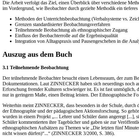
Die Arbeit verfolgt das Ziel, einen Überblick über verschiedene Met
im Vordergrund, wie Beobachter durch gezielte Methodik ein tieferes 
Methoden der Unterrichtsbeobachtung (Verbalsysteme vs. Zei
Grenzen standardisierter Beobachtungsverfahren
Teilnehmende Beobachtung als ethnographischer Zugang
Einfluss der Beobachterrolle auf die Ergebnisqualität
Integration von Alltagspraxis und Pausengeschehen in die Anal
Auszug aus dem Buch
3.1 Teilnehmende Beobachtung
Der teilnehmende Beobachter besucht einen Lebensraum, der zum Besu
Dokumentationen. Laut ZINNECKER haben sich neuerdings noch ander
Erforschung fremder Kulturen schwieriger ist. Es ist fast unmöglich
nur in geringem Maße, einen Beitrag leisten. Der Ethnographische For
Weiterhin meint ZINNECKER, dass besonders in der Schule, durch di
der Ethnographie und der pädagogischen Aktionsforschung. So gehört
wurden in einem Projekt „... Lehrer und Schüler dann angeregt [...], s
Schüler kommentierten ihre Tagebücher und gaben sie zur Veröffentli
ethnographischen Aufsätzen zu Themen wie „Die letzten fünf Minuten
nicht wissen dürfen)“...“ (ZINNECKER 3/2000, S. 386).