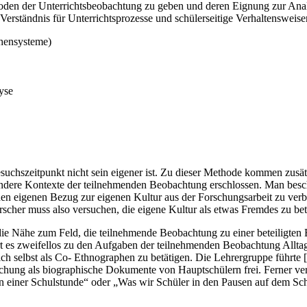
hoden der Unterrichtsbeobachtung zu geben und deren Eignung zur Analy
Verständnis für Unterrichtsprozesse und schülerseitige Verhaltensweis
chensysteme)
yse
chszeitpunkt nicht sein eigener ist. Zu dieser Methode kommen zusätz
e Kontexte der teilnehmenden Beobachtung erschlossen. Man beschre
, den eigenen Bezug zur eigenen Kultur aus der Forschungsarbeit zu v
scher muss also versuchen, die eigene Kultur als etwas Fremdes zu bet
e Nähe zum Feld, die teilnehmende Beobachtung zu einer beteiligten
 es zweifellos zu den Aufgaben der teilnehmenden Beobachtung Alltags
ich selbst als Co- Ethnographen zu betätigen. Die Lehrergruppe führte [.
chung als biographische Dokumente von Hauptschülern frei. Ferner versc
 einer Schulstunde“ oder „Was wir Schüler in den Pausen auf dem Sch