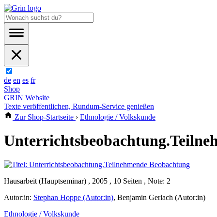
de
en
es
fr
Shop
GRIN Website
Texte veröffentlichen, Rundum-Service genießen
Zur Shop-Startseite
›
Ethnologie / Volkskunde
Unterrichtsbeobachtung.Teiln
Hausarbeit (Hauptseminar) , 2005 , 10 Seiten , Note: 2
Autor:in:
Stephan Hoppe (Autor:in)
,
Benjamin Gerlach (Autor:in)
Ethnologie / Volkskunde