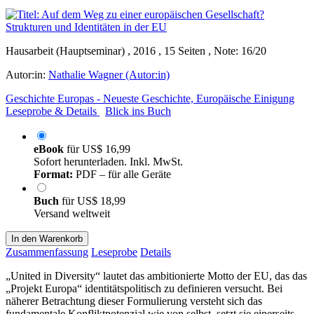
Hausarbeit (Hauptseminar) , 2016 , 15 Seiten , Note: 16/20
Autor:in:
Nathalie Wagner (Autor:in)
Geschichte Europas - Neueste Geschichte, Europäische Einigung
Leseprobe & Details
Blick ins Buch
eBook
für
US$ 16,99
Sofort herunterladen. Inkl. MwSt.
Format:
PDF – für alle Geräte
Buch
für
US$ 18,99
Versand weltweit
In den Warenkorb
Zusammenfassung
Leseprobe
Details
„United in Diversity“ lautet das ambitionierte Motto der EU, das das
„Projekt Europa“ identitätspolitisch zu definieren versucht. Bei
näherer Betrachtung dieser Formulierung versteht sich das
fundamentale Konfliktpotenzial wie von selbst, setzt sie einerseits