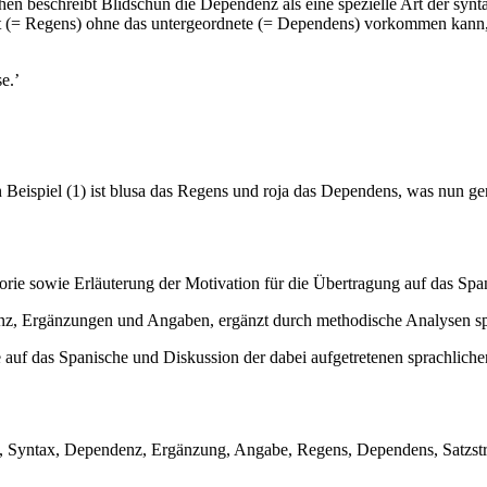
hen beschreibt Blidschun die Dependenz als eine spezielle Art der synt
 (= Regens) ohne das untergeordnete (= Dependens) vorkommen kann, d
e.’
Beispiel (1) ist blusa das Regens und roja das Dependens, was nun gen
ie sowie Erläuterung der Motivation für die Übertragung auf das Spa
z, Ergänzungen und Angaben, ergänzt durch methodische Analysen span
auf das Spanische und Diskussion der dabei aufgetretenen sprachliche
e, Syntax, Dependenz, Ergänzung, Angabe, Regens, Dependens, Satzst