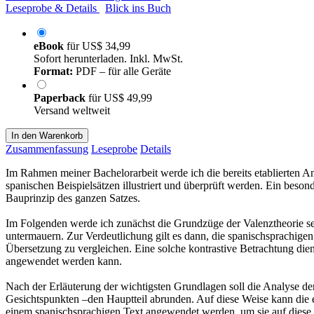
Leseprobe & Details
Blick ins Buch
eBook
für
US$ 34,99
Sofort herunterladen. Inkl. MwSt.
Format:
PDF – für alle Geräte
Paperback
für
US$ 49,99
Versand weltweit
In den Warenkorb
Zusammenfassung
Leseprobe
Details
Im Rahmen meiner Bachelorarbeit werde ich die bereits etablierten 
spanischen Beispielsätzen illustriert und überprüft werden. Ein beso
Bauprinzip des ganzen Satzes.
Im Folgenden werde ich zunächst die Grundzüge der Valenztheorie se
untermauern. Zur Verdeutlichung gilt es dann, die spanischsprachige
Übersetzung zu vergleichen. Eine solche kontrastive Betrachtung die
angewendet werden kann.
Nach der Erläuterung der wichtigsten Grundlagen soll die Analyse d
Gesichtspunkten –den Hauptteil abrunden. Auf diese Weise kann die er
einem spanischsprachigen Text angewendet werden, um sie auf diese W