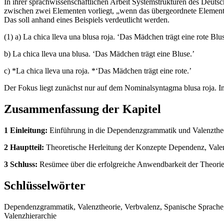
In ihrer sprachwissenschaftlichen Arbeit Systemstrukturen des Deutsc
zwischen zwei Elementen vorliegt, „wenn das übergeordnete Element
Das soll anhand eines Beispiels verdeutlicht werden.
(1) a) La chica lleva una blusa roja. ‘Das Mädchen trägt eine rote Blus
b) La chica lleva una blusa. ‘Das Mädchen trägt eine Bluse.’
c) *La chica lleva una roja. *‘Das Mädchen trägt eine rote.’
Der Fokus liegt zunächst nur auf dem Nominalsyntagma blusa roja. In 
Zusammenfassung der Kapitel
1 Einleitung:
Einführung in die Dependenzgrammatik und Valenztheor
2 Hauptteil:
Theoretische Herleitung der Konzepte Dependenz, Valen
3 Schluss:
Resümee über die erfolgreiche Anwendbarkeit der Theorie 
Schlüsselwörter
Dependenzgrammatik, Valenztheorie, Verbvalenz, Spanische Sprach
Valenzhierarchie