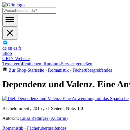
de
en
es
fr
Shop
GRIN Website
Texte veröffentlichen, Rundum-Service genießen
Zur Shop-Startseite
›
Romanistik - Fächerübergreifendes
Dependenz und Valenz. Eine An
Bachelorarbeit , 2015 , 71 Seiten , Note: 1,0
Autor:in:
Luisa Rettinger (Autor:in)
Romanistik - Fächerübergreifendes