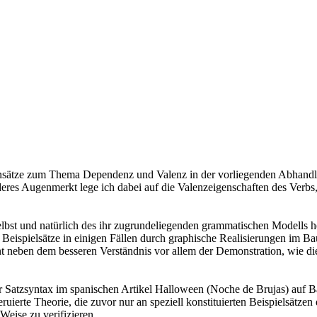
Ansätze zum Thema Dependenz und Valenz in der vorliegenden Abhandlun
nderes Augenmerkt lege ich dabei auf die Valenzeigenschaften des Verbs
lbst und natürlich des ihr zugrundeliegenden grammatischen Modells h
n Beispielsätze in einigen Fällen durch graphische Realisierungen im 
nt neben dem besseren Verständnis vor allem der Demonstration, wie d
er Satzsyntax im spanischen Artikel Halloween (Noche de Brujas) auf 
uierte Theorie, die zuvor nur an speziell konstituierten Beispielsätze
eise zu verifizieren.