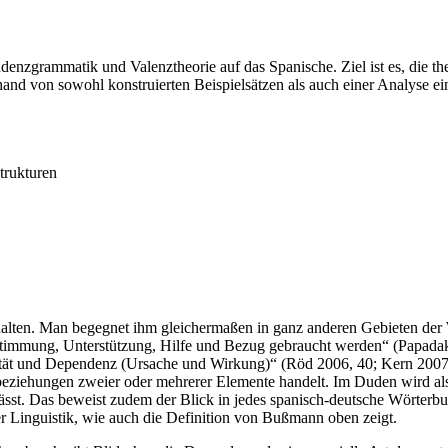
enzgrammatik und Valenztheorie auf das Spanische. Ziel ist es, die t
nd von sowohl konstruierten Beispielsätzen als auch einer Analyse ei
trukturen
halten. Man begegnet ihm gleichermaßen in ganz anderen Gebieten der
ustimmung, Unterstützung, Hilfe und Bezug gebraucht werden“ (Papadak
ät und Dependenz (Ursache und Wirkung)“ (Röd 2006, 40; Kern 2007, 1
beziehungen zweier oder mehrerer Elemente handelt. Im Duden wird al
 lässt. Das beweist zudem der Blick in jedes spanisch-deutsche Wörte
der Linguistik, wie auch die Definition von Bußmann oben zeigt.