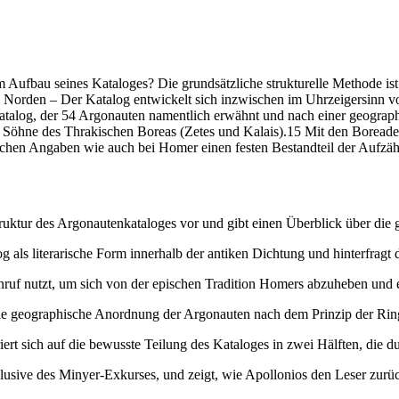
Aufbau seines Kataloges? Die grundsätzliche strukturelle Methode ist
Norden – Der Katalog entwickelt sich inzwischen im Uhrzeigersinn vo
atalog, der 54 Argonauten namentlich erwähnt und nach einer geograph
r Söhne des Thrakischen Boreas (Zetes und Kalais).15 Mit den Borea
schen Angaben wie auch bei Homer einen festen Bestandteil der Aufzäh
Struktur des Argonautenkataloges vor und gibt einen Überblick über die
g als literarische Form innerhalb der antiken Dichtung und hinterfragt 
ruf nutzt, um sich von der epischen Tradition Homers abzuheben und ei
ie geographische Anordnung der Argonauten nach dem Prinzip der Ring
ert sich auf die bewusste Teilung des Kataloges in zwei Hälften, die d
klusive des Minyer-Exkurses, und zeigt, wie Apollonios den Leser zurü