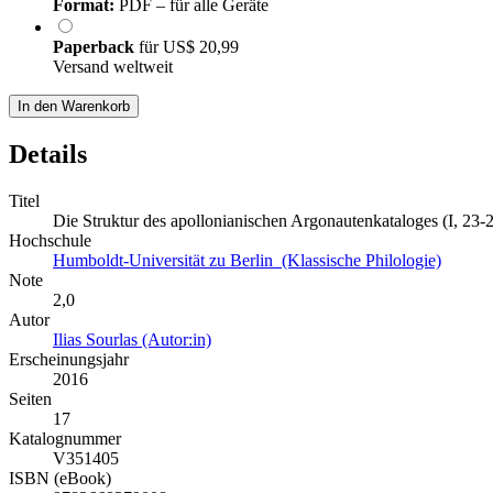
Format:
PDF – für alle Geräte
Paperback
für
US$ 20,99
Versand weltweit
In den Warenkorb
Details
Titel
Die Struktur des apollonianischen Argonautenkataloges (I, 23-
Hochschule
Humboldt-Universität zu Berlin (Klassische Philologie)
Note
2,0
Autor
Ilias Sourlas (Autor:in)
Erscheinungsjahr
2016
Seiten
17
Katalognummer
V351405
ISBN (eBook)