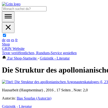
de
en
es
fr
Shop
GRIN Website
Texte veröffentlichen, Rundum-Service genießen
Zur Shop-Startseite
›
Gräzistik - Literatur
Die Struktur des apollonianisch
Hausarbeit (Hauptseminar) , 2016 , 17 Seiten , Note: 2,0
Autor:in:
Ilias Sourlas (Autor:in)
Gräzistik - Literatur