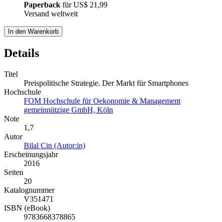
Paperback
für
US$ 21,99
Versand weltweit
In den Warenkorb
Details
Titel
Preispolitische Strategie. Der Markt für Smartphones
Hochschule
FOM Hochschule für Oekonomie & Management
gemeinnützige GmbH, Köln
Note
1,7
Autor
Bilal Cin (Autor:in)
Erscheinungsjahr
2016
Seiten
20
Katalognummer
V351471
ISBN (eBook)
9783668378865